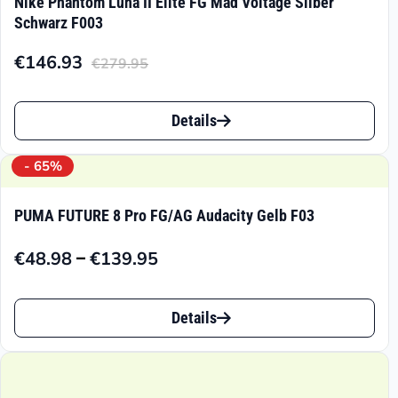
Nike Phantom Luna II Elite FG Mad Voltage Silber
Schwarz F003
€
146.93
€
279.95
Aktueller
Ursprünglicher
Preis
Preis
Dieses
ist:
war:
Details
Produkt
€146.93.
€279.95
weist
- 65%
mehrere
PUMA FUTURE 8 Pro FG/AG Audacity Gelb F03
Varianten
–
€
48.98
€
139.95
auf.
Preisspanne:
€48.98
Die
Dieses
bis
Details
Optionen
Produkt
€139.95
können
weist
auf
mehrere