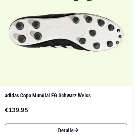
auf
der
Produktseite
gewählt
werden
adidas Copa Mundial FG Schwarz Weiss
€
139.95
Dieses
Details
Produkt