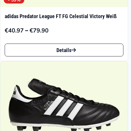
- 59%
adidas Predator League FT FG Celestial Victory Weiß
–
€
40.97
€
79.90
Preisspanne:
€40.97
Dieses
bis
Details
Produkt
€79.90
weist
mehrere
Varianten
auf.
Die
Optionen
können