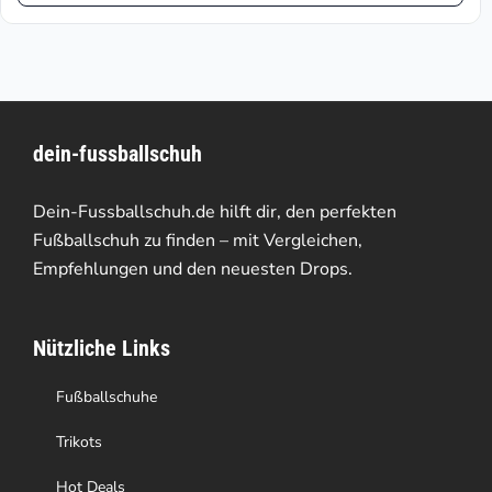
weist
mehrere
Varianten
dein-fussballschuh
auf.
Die
Dein-Fussballschuh.de hilft dir, den perfekten
Optionen
Fußballschuh zu finden – mit Vergleichen,
Empfehlungen und den neuesten Drops.
können
auf
Nützliche Links
der
Produktseite
Fußballschuhe
gewählt
Trikots
werden
Hot Deals