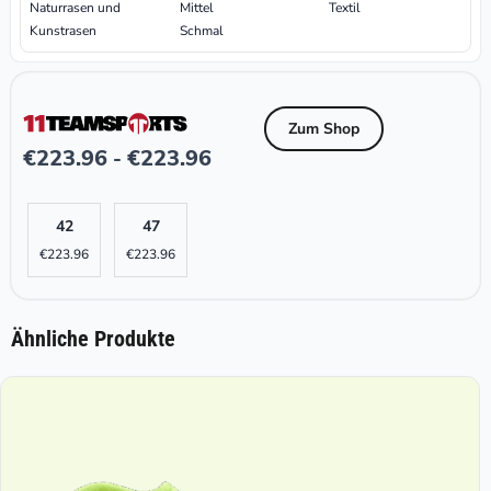
Naturrasen und
Mittel
Textil
Kunstrasen
Schmal
Zum Shop
€
223.96
€
223.96
-
42
47
€
223.96
€
223.96
Ähnliche Produkte