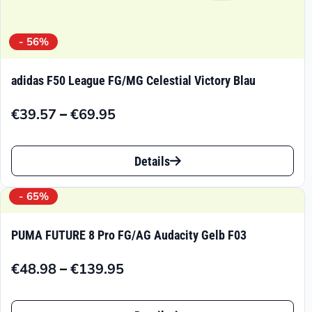
- 56%
adidas F50 League FG/MG Celestial Victory Blau
–
€
39.57
€
69.95
Preisspanne:
€39.57
Dieses
bis
Details
Produkt
€69.95
weist
- 65%
mehrere
PUMA FUTURE 8 Pro FG/AG Audacity Gelb F03
Varianten
–
€
48.98
€
139.95
auf.
Preisspanne:
€48.98
Die
Dieses