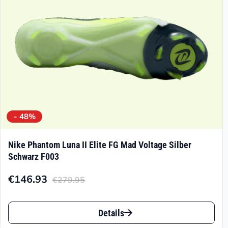
der
Produktseite
gewählt
werden
- 48%
Nike Phantom Luna II Elite FG Mad Voltage Silber
Schwarz F003
€
146.93
€
279.95
Aktueller
Ursprünglicher
Preis
Preis
Dieses
ist:
war:
Details
Produkt
€146.93.
€279.95