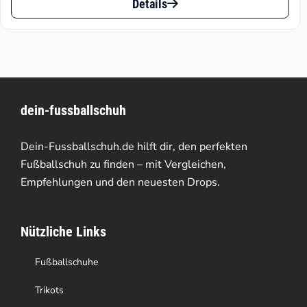
bis
Details
Optionen
Produkt
€139.95
können
weist
auf
mehrere
der
Varianten
Produktseite
dein-fussballschuh
auf.
gewählt
Die
Dein-Fussballschuh.de hilft dir, den perfekten
werden
Optionen
Fußballschuh zu finden – mit Vergleichen,
Empfehlungen und den neuesten Drops.
können
auf
Nützliche Links
der
Produktseite
Fußballschuhe
gewählt
Trikots