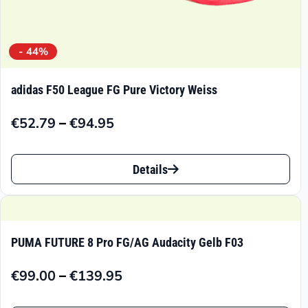
- 44%
adidas F50 League FG Pure Victory Weiss
–
€
52.79
€
94.95
Preisspanne:
€52.79
Dieses
bis
Details
Produkt
€94.95
weist
mehrere
PUMA FUTURE 8 Pro FG/AG Audacity Gelb F03
Varianten
–
€
99.00
€
139.95
auf.
Preisspanne:
€99.00
Die
Dieses