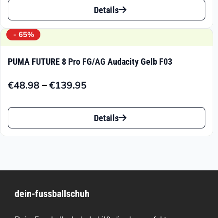
bis
Details
Optionen
Produkt
€139.95
können
weist
- 65%
auf
mehrere
PUMA FUTURE 8 Pro FG/AG Audacity Gelb F03
der
Varianten
Produktseite
–
€
48.98
€
139.95
auf.
Preisspanne:
gewählt
€48.98
Die
Dieses
bis
Details
werden
Optionen
Produkt
€139.95
können
weist
auf
mehrere
der
Varianten
Produktseite
dein-fussballschuh
auf.
gewählt
Die