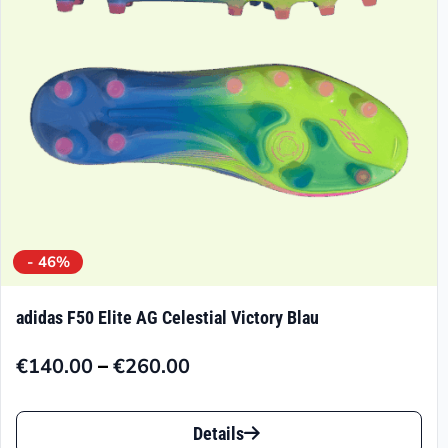
- 46%
adidas F50 Elite AG Celestial Victory Blau
–
€
140.00
€
260.00
Preisspanne:
€140.00
Dieses
bis
Details