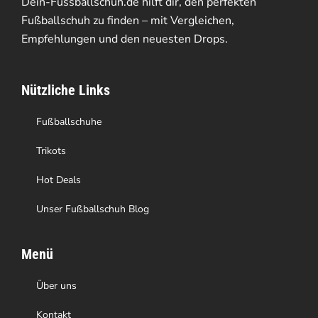
Dein-Fussballschuh.de hilft dir, den perfekten
werden
Optionen
Fußballschuh zu finden – mit Vergleichen,
Empfehlungen und den neuesten Drops.
können
auf
Nützliche Links
der
Produktseite
Fußballschuhe
gewählt
Trikots
werden
Hot Deals
Unser Fußballschuh Blog
Menü
Über uns
Kontakt