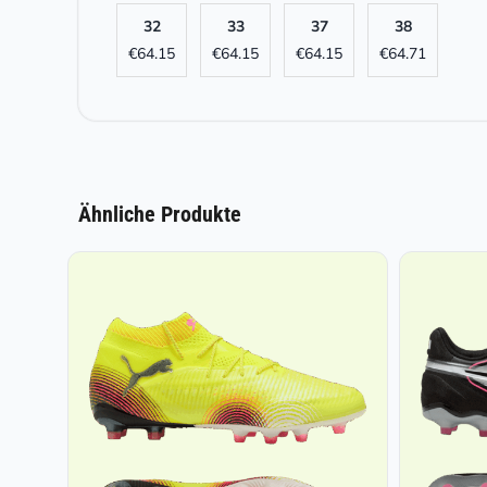
32
33
37
38
€
64.15
€
64.15
€
64.15
€
64.71
Ähnliche Produkte