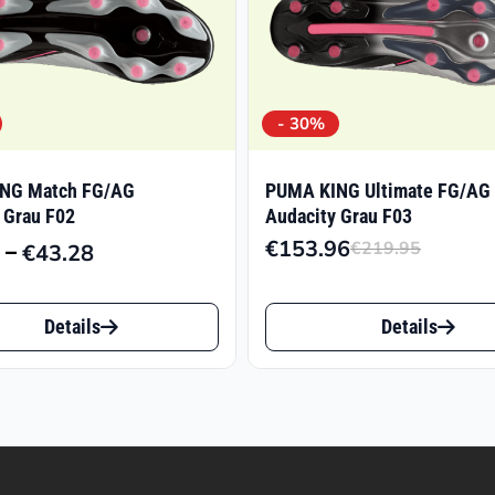
- 30%
NG Match FG/AG
PUMA KING Ultimate FG/AG
 Grau F02
Audacity Grau F03
€
153.96
–
€
219.95
€
43.28
Ursprü
Aktuel
Preisspanne:
Preis
Preis
€32.87
Dieses
war:
ist:
bis
Details
Details
t
Produkt
€219.9
€153.9
€43.28
weist
e
mehrere
ten
Varianten