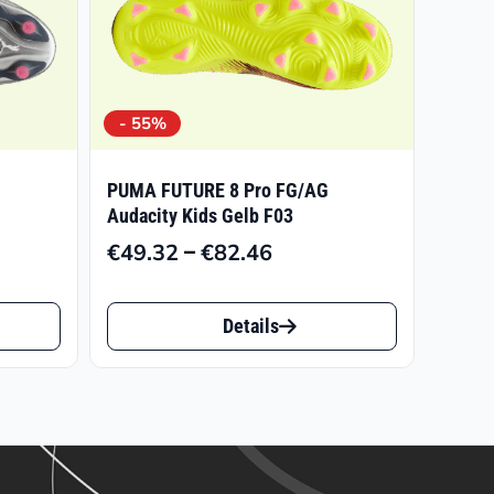
- 55%
PUMA FUTURE 8 Pro FG/AG
Audacity Kids Gelb F03
–
€
49.32
€
82.46
nglicher
ler
Preisspanne:
€49.32
Dieses
bis
Details
Produkt
5
6.
€82.46
weist
mehrere
Varianten