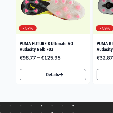
- 57%
- 59%
PUMA FUTURE 8 Ultimate AG
PUMA KI
Audacity Gelb F03
Audacity
–
€
98.77
€
125.95
€
32.87
Preisspanne:
€98.77
Dieses
Dieses
bis
Details
Produkt
Produk
€125.95
weist
weist
mehrere
mehrer
Varianten
Varian