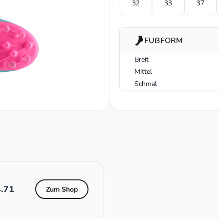
32
33
37
FUßFORM
Breit
Mittel
Schmal
.71
Zum Shop