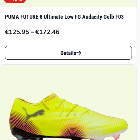
PUMA FUTURE 8 Ultimate Low FG Audacity Gelb F03
–
€
125.95
€
172.46
Preisspanne:
€125.95
Dieses
bis
Details
Produkt
€172.46
weist
mehrere
Varianten
auf.
Die
Optionen
können