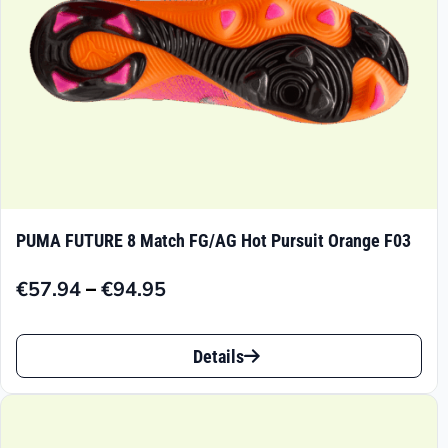
Produktseite
gewählt
werden
PUMA FUTURE 8 Match FG/AG Hot Pursuit Orange F03
–
€
57.94
€
94.95
Preisspanne:
€57.94
Dieses
bis
Details
Produkt
€94.95
weist
mehrere