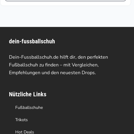
€172.46
weist
mehrere
Varianten
dein-fussballschuh
auf.
Die
Dein-Fussballschuh.de hilft dir, den perfekten
Optionen
Fußballschuh zu finden – mit Vergleichen,
Empfehlungen und den neuesten Drops.
können
auf
Nützliche Links
der
Produktseite
Fußballschuhe
gewählt
Trikots
werden
Hot Deals