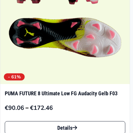
auf
der
Produktseite
gewählt
werden
- 61%
PUMA FUTURE 8 Ultimate Low FG Audacity Gelb F03
–
€
90.06
€
172.46
Preisspanne:
€90.06
Dieses
bis
Details
Produkt