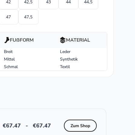
42
42,5
43
44
44,5
47
47,5
FUßFORM
MATERIAL
Breit
Leder
Mittel
Synthetik
Schmal
Textil
€
67.47
-
€
67.47
Zum Shop