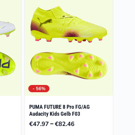
- 56%
PUMA FUTURE 8 Pro FG/AG
Audacity Kids Gelb F03
–
€
47.97
€
82.46
isspanne:
Preisspanne: