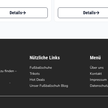
€11
bis
Dieses
€20
Details
Details
t
Produkt
weist
e
mehrere
ten
Varianten
auf.
Nützliche Links
Menü
Die
en
Fußballschuhe
Optionen
Über uns
 zu finden –
Trikots
Kontakt
können
Hot Deals
Impressum
auf
Unser Fußballschuh Blog
Datenschut
der
tseite
Produktseite