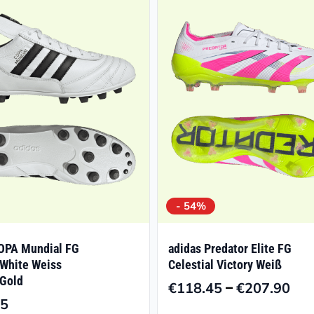
- 54%
OPA Mundial FG
adidas Predator Elite FG
 White Weiss
Celestial Victory Weiß
 Gold
–
€
118.45
€
207.90
Pre
95