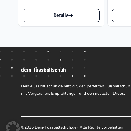
war:
ist:
Dieses
Dieses
€199.95
€105.35.
Details
Produkt
Produk
weist
weist
mehrere
mehrer
Varianten
Varian
auf.
auf.
dein-fussballschuh
Die
Die
Optionen
Option
Dein-Fussballschuh.de hilft dir, den perfekten Fußballschuh
können
können
mit Vergleichen, Empfehlungen und den neuesten Drops.
auf
auf
der
der
Produktseite
Produk
©2025 Dein-Fussballschuh.de · Alle Rechte vorbehalten