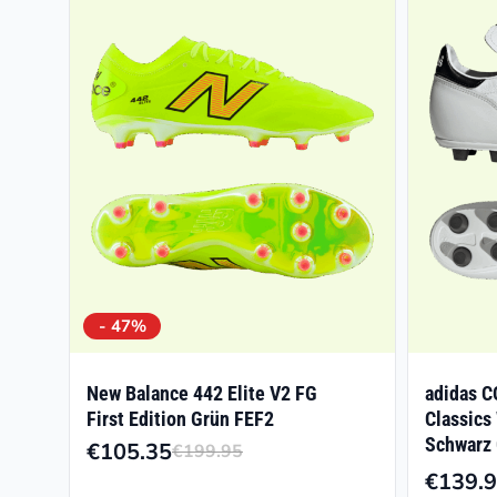
- 47%
New Balance 442 Elite V2 FG
adidas C
First Edition Grün FEF2
Classics
Schwarz
€
105.35
€
199.95
Ursprünglicher
Aktueller
€
139.
Preis
Preis