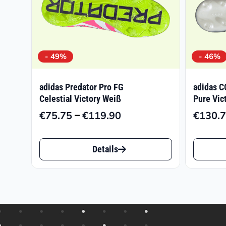
- 49%
- 46%
adidas Predator Pro FG
adidas C
Celestial Victory Weiß
Pure Vic
–
€
75.75
€
119.90
€
130.
Preisspanne:
€75.75
Dieses
Dieses
bis
Details
Produkt
Produk
€119.90
weist
weist
mehrere
mehrer
Varianten
Varian