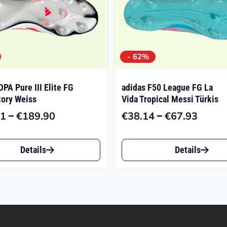
- 62%
OPA Pure III Elite FG
adidas F50 League FG La
tory Weiss
Vida Tropical Messi Türkis
–
–
71
€
189.90
€
38.14
€
67.93
Preisspanne:
Preiss
€130.71
€38.1
Dieses
bis
bis
Details
Details
t
Produkt
€189.90
€67.9
weist
e
mehrere
ten
Varianten