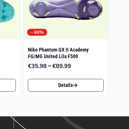
- 60%
Nike Phantom GX II Academy
FG/MG United Lila F500
–
€
35.98
€
89.99
panne:
Preisspanne:
4
€35.98
Dieses
bis
Details
Produkt
3
€89.99
weist
mehrere
Varianten