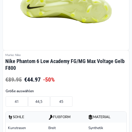
Marke: Nike
Nike Phantom 6 Low Academy FG/MG Max Voltage Gelb
F800
€89.95
€44.97
-50%
Größe auswählen
41
44,5
45
SOHLE
FUßFORM
MATERIAL
Kunstrasen
Breit
Synthetik