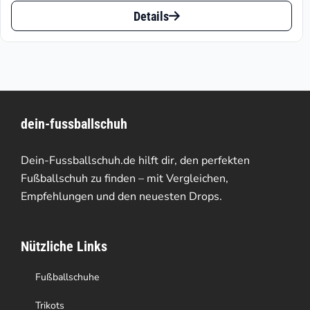
Dieses
Optionen
Details
Produkt
können
weist
auf
mehrere
der
Varianten
Produktseite
dein-fussballschuh
auf.
gewählt
Die
werden
Dein-Fussballschuh.de hilft dir, den perfekten
Optionen
Fußballschuh zu finden – mit Vergleichen,
Empfehlungen und den neuesten Drops.
können
auf
Nützliche Links
der
Produktseite
Fußballschuhe
gewählt
Trikots