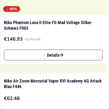
- 48%
Nike Phantom Luna II Elite FG Mad Voltage Silber
Schwarz F003
€
146.93
€
279.95
Aktueller
Ursprünglicher
Preis
Preis
Dieses
ist:
war:
Details
Produkt
€146.93.
€279.95
weist
mehrere
Nike Air Zoom Mercurial Vapor XVI Academy AG Attack
Varianten
Blau F446
auf.
€
62.48
Die