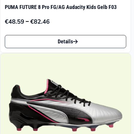
PUMA FUTURE 8 Pro FG/AG Audacity Kids Gelb F03
–
€
48.59
€
82.46
Preisspanne:
€48.59
Dieses
bis
Details
Produkt
€82.46
weist
mehrere
Varianten
auf.
Die
Optionen
können
auf