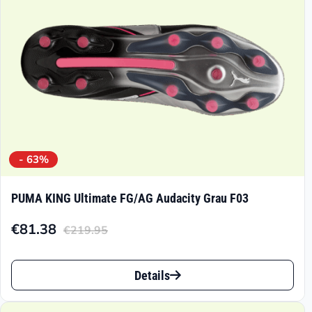
der
Produktseite
gewählt
werden
- 63%
PUMA KING Ultimate FG/AG Audacity Grau F03
€
81.38
€
219.95
Aktueller
Ursprünglicher
Preis
Preis
Dieses
ist:
war:
Details
Produkt
€81.38.
€219.95
weist