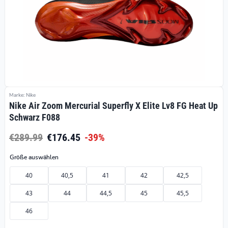
Marke: Nike
Nike Air Zoom Mercurial Superfly X Elite Lv8 FG Heat Up
Schwarz F088
€289.99
€176.45
-39%
Größe auswählen
40
40,5
41
42
42,5
43
44
44,5
45
45,5
46