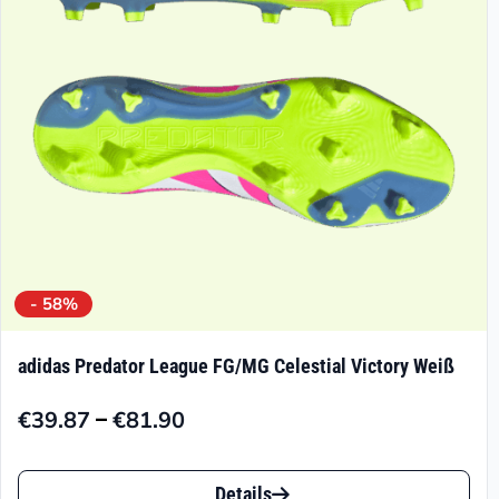
können
auf
der
Produktseite
gewählt
werden
- 58%
adidas Predator League FG/MG Celestial Victory Weiß
–
€
39.87
€
81.90
Preisspanne:
€39.87
Dieses
bis
Details