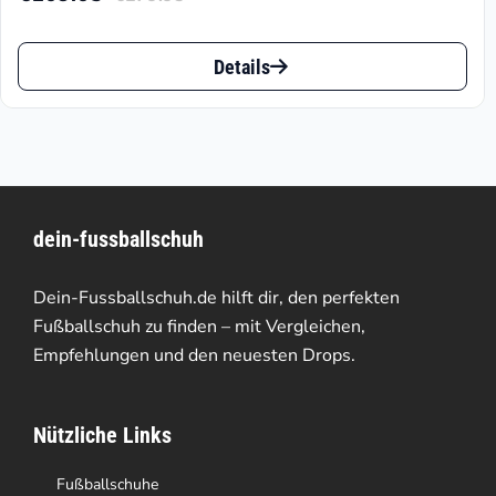
Aktueller
Ursprünglicher
Preis
Preis
Dieses
ist:
war:
Details
Produkt
€109.05.
€279.95
weist
mehrere
Varianten
dein-fussballschuh
auf.
Die
Dein-Fussballschuh.de hilft dir, den perfekten
Optionen
Fußballschuh zu finden – mit Vergleichen,
Empfehlungen und den neuesten Drops.
können
auf
Nützliche Links
der
Produktseite
Fußballschuhe