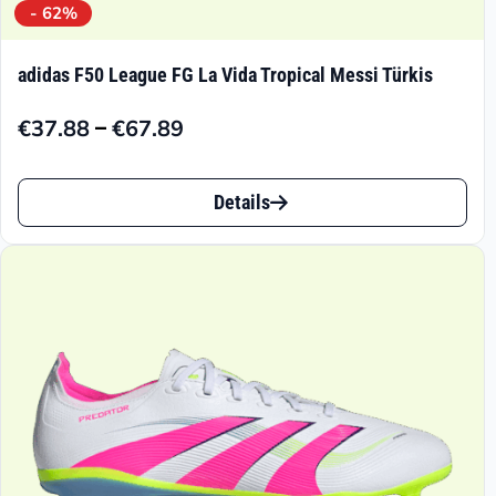
- 62%
adidas F50 League FG La Vida Tropical Messi Türkis
–
€
37.88
€
67.89
Preisspanne:
€37.88
Dieses
bis
Details
Produkt
€67.89
weist
mehrere
Varianten
auf.
Die
Optionen