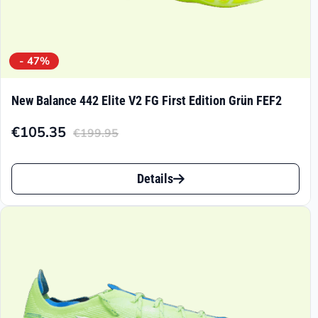
- 47%
New Balance 442 Elite V2 FG First Edition Grün FEF2
€
105.35
€
199.95
Aktueller
Ursprünglicher
Preis
Preis
Dieses
ist:
war:
Details
Produkt
€105.35.
€199.95
weist
mehrere
Varianten
auf.
Die