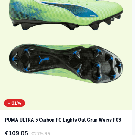
Optionen
können
auf
der
Produktseite
gewählt
werden
- 61%
PUMA ULTRA 5 Carbon FG Lights Out Grün Weiss F03
€
109.05
€
279.95