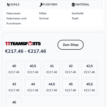
SOHLE
FUßFORM
MATERIAL
Naturrasen
Mittel
Synthetik
Naturrasen und
Schmal
Textil
Kunstrasen
Zum Shop
€
217.46
€
217.46
-
40
40,5
41
42
42,5
€
217.46
€
217.46
€
217.46
€
217.46
€
217.46
43
44
44,5
45
45,5
€
217.46
€
217.46
€
217.46
€
217.46
€
217.46
46