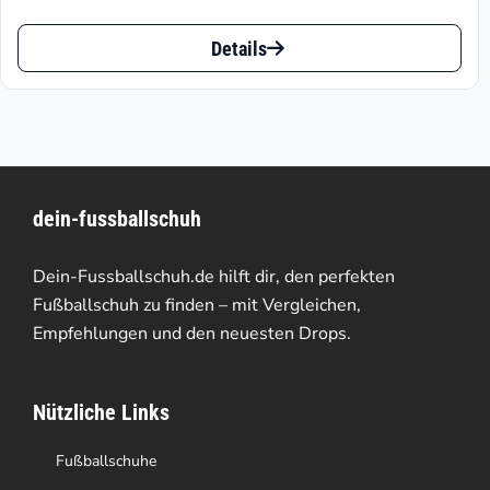
Preis
Preis
Dieses
ist:
war:
Details
Produkt
€153.96.
€219.95
weist
mehrere
Varianten
dein-fussballschuh
auf.
Die
Dein-Fussballschuh.de hilft dir, den perfekten
Optionen
Fußballschuh zu finden – mit Vergleichen,
Empfehlungen und den neuesten Drops.
können
auf
Nützliche Links
der
Produktseite
Fußballschuhe