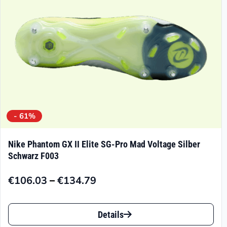
der
Produktseite
gewählt
werden
- 61%
Nike Phantom GX II Elite SG-Pro Mad Voltage Silber
Schwarz F003
–
€
106.03
€
134.79
Preisspanne:
€106.03
Dieses
bis
Details
Produkt