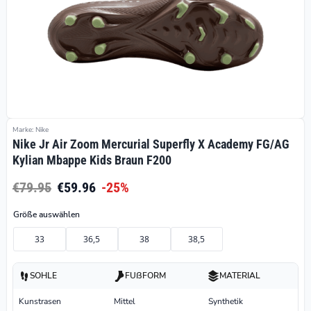
Marke: Nike
Nike Jr Air Zoom Mercurial Superfly X Academy FG/AG
Kylian Mbappe Kids Braun F200
€79.95
€59.96
-25%
Größe auswählen
33
36,5
38
38,5
SOHLE
FUßFORM
MATERIAL
Kunstrasen
Mittel
Synthetik