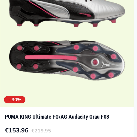
Optionen
können
auf
der
Produktseite
gewählt
werden
- 30%
PUMA KING Ultimate FG/AG Audacity Grau F03
€
153.96
€
219.95
Aktueller
Ursprünglicher