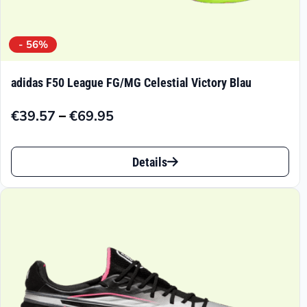
- 56%
adidas F50 League FG/MG Celestial Victory Blau
–
€
39.57
€
69.95
Preisspanne:
€39.57
Dieses
bis
Details
Produkt
€69.95
weist
mehrere
Varianten
auf.
Die