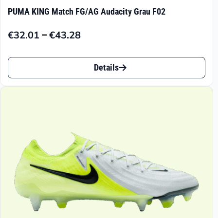
PUMA KING Match FG/AG Audacity Grau F02
–
€
32.01
€
43.28
Preisspanne:
€32.01
Dieses
bis
Details
Produkt
€43.28
weist
mehrere
Varianten
auf.
Die
Optionen
können
auf