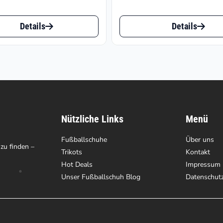
Dieses
Details
Details
t
Produkt
weist
e
mehrere
ten
Varianten
auf.
Nützliche Links
Menü
Die
en
Fußballschuhe
Optionen
Über uns
 zu finden –
Trikots
Kontakt
können
Hot Deals
Impressum
auf
Unser Fußballschuh Blog
Datenschut
der
tseite
Produktseite