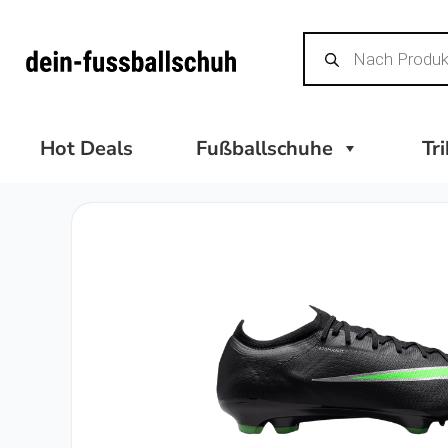
Zum
Products
Inhalt
search
springen
Hot Deals
Fußballschuhe
Tr