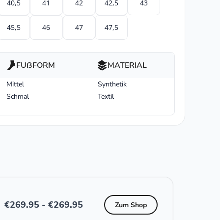
40,5
41
42
42,5
43
45,5
46
47
47,5
FUßFORM
MATERIAL
Mittel
Synthetik
Schmal
Textil
€
269.95
-
€
269.95
Zum Shop