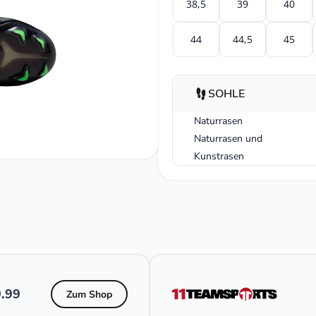
38,5
39
40
44
44,5
45
SOHLE
Naturrasen
Naturrasen und
Kunstrasen
.99
Zum Shop