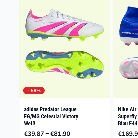
- 58%
adidas Predator League
Nike Air
FG/MG Celestial Victory
Superfly
Weiß
Blau F44
–
€
39.87
€
81.90
€
169.
Preisspanne: