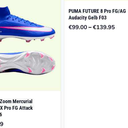
PUMA FUTURE 8 Pro FG/AG
Audacity Gelb F03
–
€
99.00
€
139.95
Prei
€99.
bis
€139
 Zoom Mercurial
 X Pro FG Attack
6
99