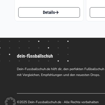
€39.87
Dieses
Dieses
bis
Details
Produkt
Produk
€81.90
weist
weist
mehrere
mehrer
Varianten
Varian
auf.
auf.
dein-fussballschuh
Die
Die
Optionen
Option
Dein-Fussballschuh.de hilft dir, den perfekten Fußballschuh
können
können
mit Vergleichen, Empfehlungen und den neuesten Drops.
auf
auf
der
der
Produktseite
Produk
©2025 Dein-Fussballschuh.de · Alle Rechte vorbehalten