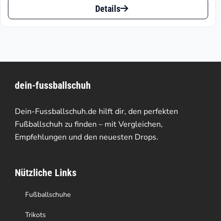
bis
Details
Produkt
€82.46
weist
mehrere
Varianten
dein-fussballschuh
auf.
Die
Dein-Fussballschuh.de hilft dir, den perfekten
Optionen
Fußballschuh zu finden – mit Vergleichen,
Empfehlungen und den neuesten Drops.
können
auf
Nützliche Links
der
Produktseite
Fußballschuhe
gewählt
Trikots