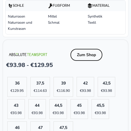
SOHLE
FUßFORM
MATERIAL
Naturrasen
Mittel
Synthetik
Naturrasen und
Schmal
Textil
Kunstrasen
Zum Shop
€
93.98
€
129.95
-
36
37,5
39
42
42,5
€
129.95
€
114.63
€
116.90
€
93.98
€
93.98
43
44
44,5
45
45,5
€
93.98
€
93.98
€
93.98
€
93.98
€
93.98
46
47
47,5