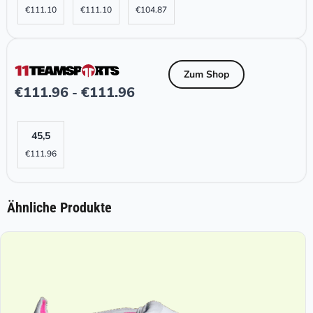
€
111.10
€
111.10
€
104.87
Zum Shop
€
111.96
€
111.96
-
45,5
€
111.96
Ähnliche Produkte