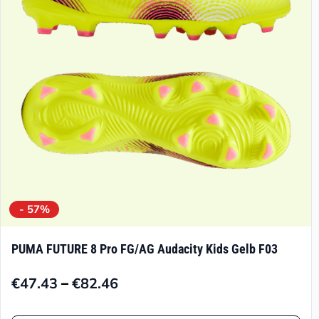
können
auf
der
Produktseite
gewählt
werden
- 57%
PUMA FUTURE 8 Pro FG/AG Audacity Kids Gelb F03
–
€
47.43
€
82.46
Preisspanne:
€47.43
Dieses