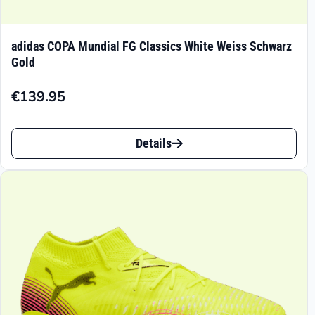
adidas COPA Mundial FG Classics White Weiss Schwarz
Gold
€
139.95
Dieses
Details
Produkt
weist
mehrere
Varianten
auf.
Die
Optionen