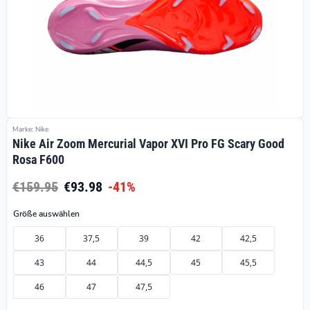
Marke: Nike
Nike Air Zoom Mercurial Vapor XVI Pro FG Scary Good
Rosa F600
€159.95
€93.98
-41%
Größe auswählen
36
37,5
39
42
42,5
43
44
44,5
45
45,5
46
47
47,5