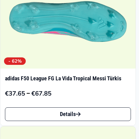
Produktseite
gewählt
werden
- 62%
adidas F50 League FG La Vida Tropical Messi Türkis
–
€
37.65
€
67.85
Preisspanne:
€37.65
Dieses
bis
Details
Produkt
€67.85
weist