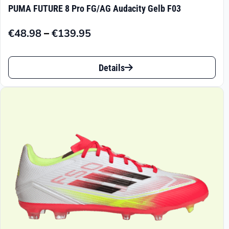
PUMA FUTURE 8 Pro FG/AG Audacity Gelb F03
Varianten
–
€
48.98
€
139.95
auf.
Preisspanne:
€48.98
Die
Dieses
bis
Details
Optionen
Produkt
€139.95
können
weist
auf
mehrere
der
Varianten
Produktseite
auf.
gewählt
Die
werden
Optionen
können
auf