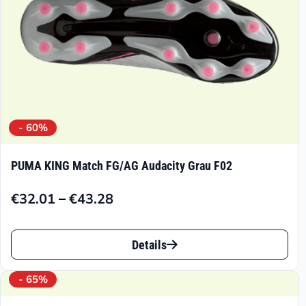
Produktseite
gewählt
werden
- 60%
PUMA KING Match FG/AG Audacity Grau F02
–
€
32.01
€
43.28
Preisspanne:
€32.01
Dieses
bis
Details
Produkt
€43.28
weist
- 65%
mehrere