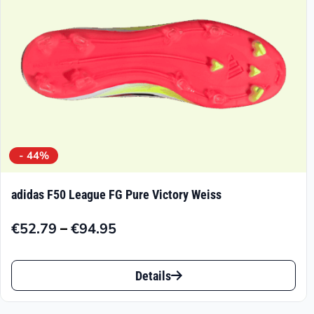
der
Produktseite
gewählt
werden
- 44%
adidas F50 League FG Pure Victory Weiss
–
€
52.79
€
94.95
Preisspanne:
€52.79
Dieses
bis
Details
Produkt
€94.95
weist