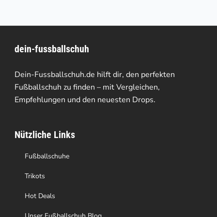
mehrere
Varianten
dein-fussballschuh
auf.
Die
Dein-Fussballschuh.de hilft dir, den perfekten
Optionen
Fußballschuh zu finden – mit Vergleichen,
Empfehlungen und den neuesten Drops.
können
auf
Nützliche Links
der
Produktseite
Fußballschuhe
gewählt
Trikots
werden
Hot Deals
Unser Fußballschuh Blog