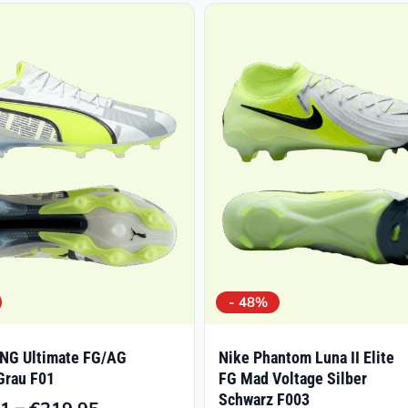
- 48%
NG Ultimate FG/AG
Nike Phantom Luna II Elite
Grau F01
FG Mad Voltage Silber
Schwarz F003
–