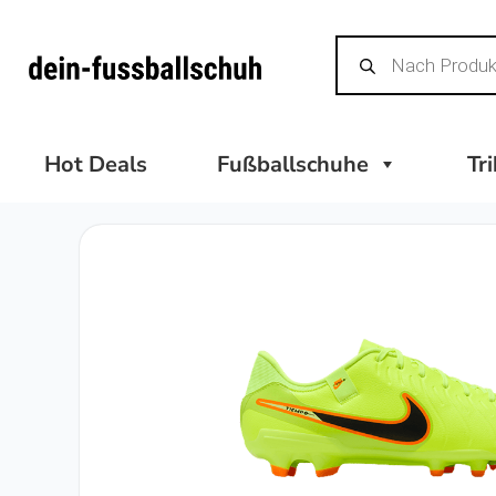
Zum
Products
Inhalt
search
springen
Hot Deals
Fußballschuhe
Tr