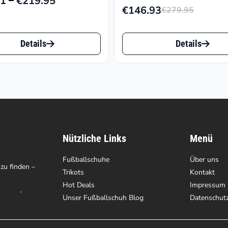
21
€
219.95
Preisspanne:
€
146.93
€
279.95
Ursprü
Aktuel
€118.21
Preis
Preis
Dieses
bis
war:
ist:
Details
Details
€219.95
t
Produkt
€279.9
€146.9
weist
e
mehrere
ten
Varianten
auf.
Nützliche Links
Menü
Die
en
Fußballschuhe
Optionen
Über uns
 zu finden –
Trikots
Kontakt
können
Hot Deals
Impressum
auf
Unser Fußballschuh Blog
Datenschut
der