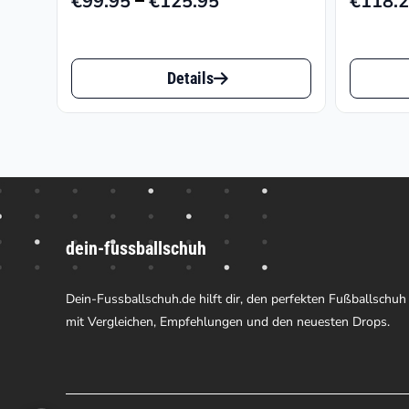
€
99.95
€
125.95
€
118.
Preisspanne:
€99.95
Dieses
Dieses
bis
Details
€125.95
Produkt
Produk
weist
weist
mehrere
mehrer
Varianten
Varian
auf.
auf.
dein-fussballschuh
Die
Die
Optionen
Option
Dein-Fussballschuh.de hilft dir, den perfekten Fußballschuh
können
können
mit Vergleichen, Empfehlungen und den neuesten Drops.
auf
auf
der
der