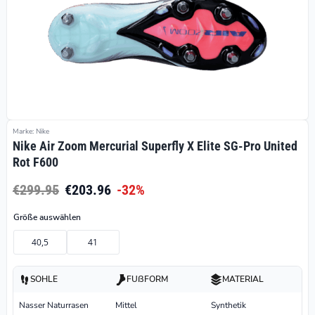
Marke: Nike
Nike Air Zoom Mercurial Superfly X Elite SG-Pro United
Rot F600
€299.95
€203.96
-32%
Größe auswählen
40,5
41
SOHLE
FUßFORM
MATERIAL
Nasser Naturrasen
Mittel
Synthetik