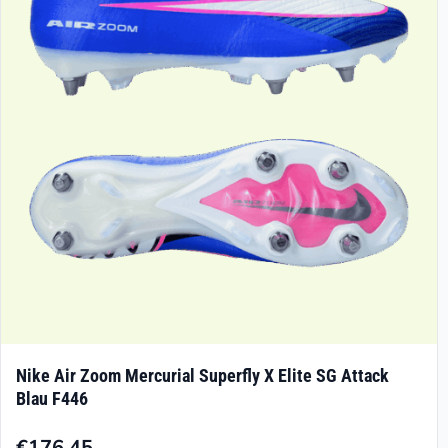
Optionen
können
auf
der
Produktseite
gewählt
werden
Nike Air Zoom Mercurial Superfly X Elite SG Attack
Blau F446
€
176.45