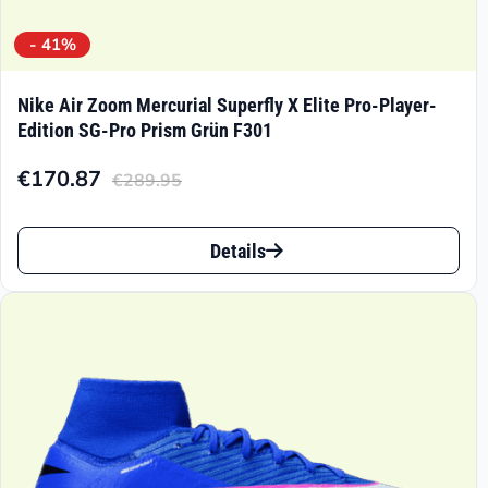
- 41%
Nike Air Zoom Mercurial Superfly X Elite Pro-Player-
Edition SG-Pro Prism Grün F301
€
170.87
€
289.95
Aktueller
Ursprünglicher
Preis
Preis
Dieses
ist:
war:
Details
Produkt
€170.87.
€289.95
weist
mehrere
Varianten
auf.
Die