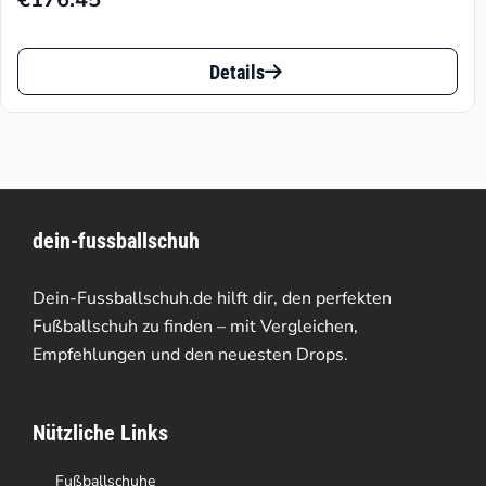
Dieses
Details
Produkt
weist
mehrere
Varianten
dein-fussballschuh
auf.
Die
Dein-Fussballschuh.de hilft dir, den perfekten
Optionen
Fußballschuh zu finden – mit Vergleichen,
Empfehlungen und den neuesten Drops.
können
auf
Nützliche Links
der
Produktseite
Fußballschuhe