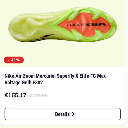
der
Produktseite
gewählt
werden
- 41%
Nike Air Zoom Mercurial Superfly X Elite FG Max
Voltage Gelb F302
€
165.17
€
279.95
Aktueller
Ursprünglicher
Preis
Preis
Dieses
ist:
war:
Details
Produkt
€165.17.
€279.95