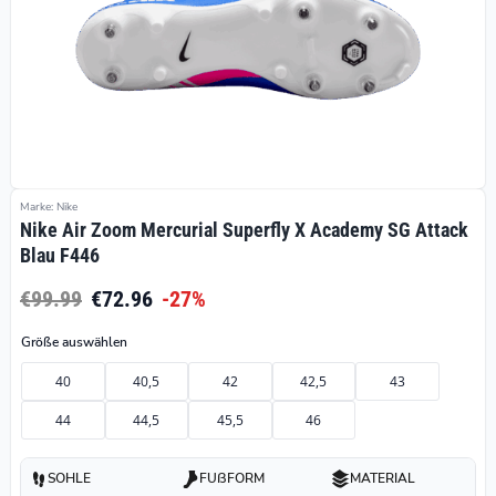
Marke: Nike
Nike Air Zoom Mercurial Superfly X Academy SG Attack
Blau F446
€99.99
€72.96
-27%
Größe auswählen
40
40,5
42
42,5
43
44
44,5
45,5
46
SOHLE
FUßFORM
MATERIAL