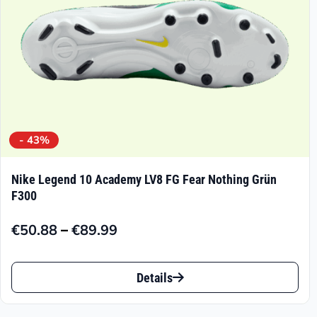
Produktseite
gewählt
werden
- 43%
Nike Legend 10 Academy LV8 FG Fear Nothing Grün
F300
–
€
50.88
€
89.99
Preisspanne:
€50.88
Dieses
bis
Details
Produkt
€89.99
weist