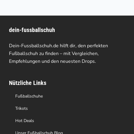
mehrere
Varianten
dein-fussballschuh
auf.
Die
Dein-Fussballschuh.de hilft dir, den perfekten
Optionen
Fußballschuh zu finden – mit Vergleichen,
Empfehlungen und den neuesten Drops.
können
auf
Nützliche Links
der
Produktseite
Fußballschuhe
gewählt
Trikots
werden
Hot Deals
Unser Fußballschuh Blog