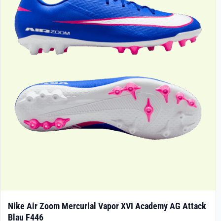
Die
Optionen
können
auf
der
Produktseite
gewählt
werden
Nike Air Zoom Mercurial Vapor XVI Academy AG Attack
Blau F446