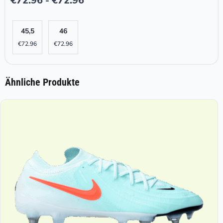
€
72.96
€
72.96
-
45,5
46
€
72.96
€
72.96
Ähnliche Produkte