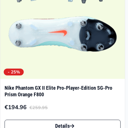
- 25%
Nike Phantom GX II Elite Pro-Player-Edition SG-Pro
Prism Orange F800
€
194.96
€
259.95
Aktueller
Ursprünglicher
Preis
Preis
Dieses
ist:
war:
Details