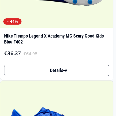
- 44%
Nike Tiempo Legend X Academy MG Scary Good Kids
Blau F402
€
36.37
€
64.95
Aktueller
Ursprünglicher
Preis
Preis
Dieses
ist:
war:
Details
Produkt
€36.37.
€64.95
weist
mehrere
Varianten
auf.