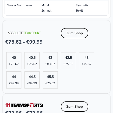
Nasser Naturrasen
Mittel
Synthetik
Schmal
Textil
Zum Shop
€
75.62
€
99.99
-
40
40,5
42
42,5
43
€
75.62
€
75.62
€
83.07
€
75.62
€
75.62
44
44,5
45,5
€
99.99
€
99.99
€
75.62
Zum Shop