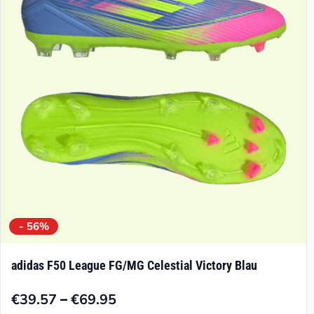
Optionen
können
auf
der
Produktseite
gewählt
werden
- 56%
adidas F50 League FG/MG Celestial Victory Blau
–
€
39.57
€
69.95
Preisspanne: