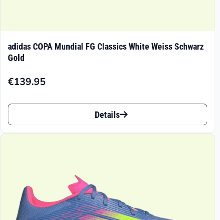
adidas COPA Mundial FG Classics White Weiss Schwarz
Gold
€
139.95
Dieses
Details
Produkt
weist
mehrere
Varianten
auf.
Die