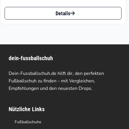
€39.57
Dieses
bis
Details
Produkt
€69.95
weist
mehrere
Varianten
dein-fussballschuh
auf.
Die
Dein-Fussballschuh.de hilft dir, den perfekten
Optionen
Fußballschuh zu finden – mit Vergleichen,
Empfehlungen und den neuesten Drops.
können
auf
Nützliche Links
der
Produktseite
Fußballschuhe