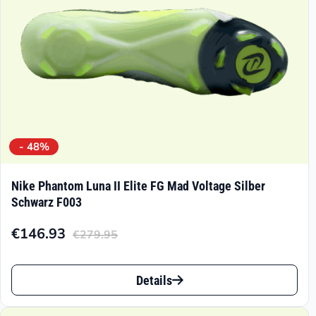
der
Produktseite
gewählt
werden
- 48%
Nike Phantom Luna II Elite FG Mad Voltage Silber
Schwarz F003
€
146.93
€
279.95
Aktueller
Ursprünglicher
Preis
Preis
Dieses
ist:
war:
Details
Produkt
€146.93.
€279.95