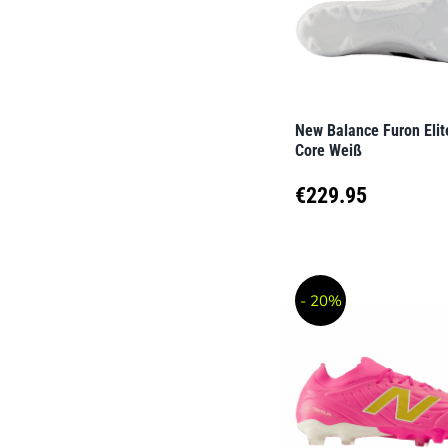
Optionen
können
auf
der
New Balance Furon Elit
Produktseite
Core Weiß
gewählt
€
229.95
werden
Dieses
Produkt
- 20%
weist
mehrere
Varianten
auf.