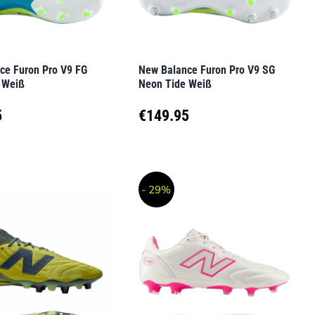
können
auf
der
ce Furon Pro V9 FG
New Balance Furon Pro V9 SG
seite
Produktseite
 Weiß
Neon Tide Weiß
t
gewählt
5
€
149.95
werden
Dieses
t
Produkt
- 29%
weist
e
mehrere
en
Varianten
auf.
Die