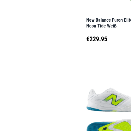
auf
der
New Balance Furon Eli
Produktseite
Neon Tide Weiß
gewählt
€
229.95
werden
Dieses
Produkt
weist
mehrere
Varianten
auf.
Die
Optionen