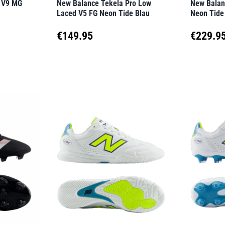
o V9 MG
New Balance Tekela Pro Low
New Balanc
Produktseite
Produkt
Laced V5 FG Neon Tide Blau
Neon Tide
gewählt
gewähl
€
149.95
€
229.9
werden
werden
Dieses
Dieses
Produkt
Produk
weist
weist
mehrere
mehrer
Varianten
Variant
auf.
auf.
Die
Die
Optionen
Option
können
können
auf
auf