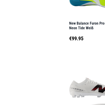
können
auf
der
New Balance Furon Pro
Produktseite
Neon Tide Weiß
gewählt
€
99.95
werden
Dieses
Produkt
weist
mehrere
Varianten
auf.
Die