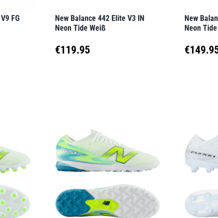
der
der
 V9 FG
New Balance 442 Elite V3 IN
New Balan
Produktseite
Produkt
Neon Tide Weiß
Neon Tide
gewählt
gewähl
€
119.95
€
149.9
werden
werden
Dieses
Dieses
Produkt
Produk
weist
weist
mehrere
mehrer
Varianten
Variant
auf.
auf.
Die
Die
Optionen
Option
können
können