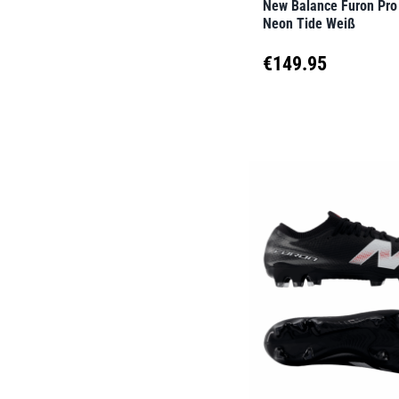
New Balance Furon Pr
Produktseite
Neon Tide Weiß
gewählt
€
149.95
werden
Dieses
Produkt
weist
mehrere
Varianten
auf.
Die
Optionen
können
auf