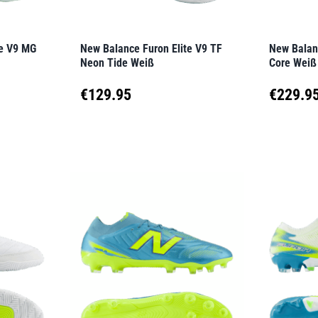
auf
auf
der
der
te V9 MG
New Balance Furon Elite V9 TF
New Balan
Produktseite
Produkt
Neon Tide Weiß
Core Weiß
gewählt
gewähl
€
129.95
€
229.9
werden
werden
Dieses
Dieses
Produkt
Produk
weist
weist
mehrere
mehrer
Varianten
Variant
auf.
auf.
Die
Die
Optionen
Option