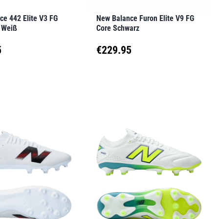
der
ce 442 Elite V3 FG
New Balance Furon Elite V9 FG
seite
Produktseite
 Weiß
Core Schwarz
t
gewählt
5
€
229.95
werden
Dieses
t
Produkt
weist
e
mehrere
en
Varianten
auf.
Die
en
Optionen
können