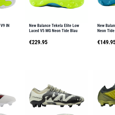
können
können
auf
auf
der
der
 V9 IN
New Balance Tekela Elite Low
New Balan
Produktseite
Produkt
Laced V5 MG Neon Tide Blau
Neon Tide
gewählt
gewähl
€
229.95
€
149.9
werden
werden
Dieses
Dieses
Produkt
Produk
weist
weist
mehrere
mehrer
Varianten
Variant
auf.
auf.
Die
Die