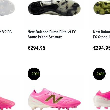
Optionen
Option
können
können
auf
auf
der
der
e V9 FG
New Balance Furon Elite v9 FG
New Balan
Produktseite
Produkt
Stone Island Schwarz
FG Stone I
gewählt
gewähl
€
294.95
€
294.9
werden
werden
Dieses
Dieses
Produkt
Produk
- 20%
- 24%
weist
weist
mehrere
mehrer
Varianten
Variant
auf.
auf.