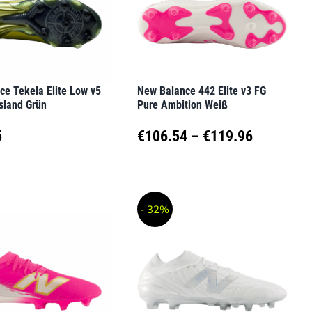
en
Optionen
können
auf
der
ce Tekela Elite Low v5
New Balance 442 Elite v3 FG
seite
Produktseite
sland Grün
Pure Ambition Weiß
t
gewählt
Preisspa
5
€
106.54
–
€
119.96
werden
€106.54
Dieses
t
Produkt
bis
- 32%
weist
€119.96
e
mehrere
en
Varianten
auf.