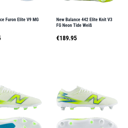
auf
der
ce Furon Elite V9 MG
New Balance 442 Elite Knit V3
seite
Produktseite
FG Neon Tide Weiß
t
gewählt
5
€
189.95
werden
Dieses
t
Produkt
weist
e
mehrere
en
Varianten
auf.
Die
en
Optionen