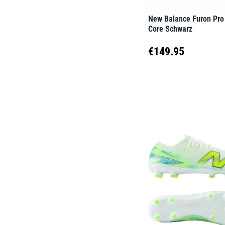
der
New Balance Furon Pro
Produktseite
Core Schwarz
gewählt
€
149.95
werden
Dieses
Produkt
weist
mehrere
Varianten
auf.
Die
Optionen
können