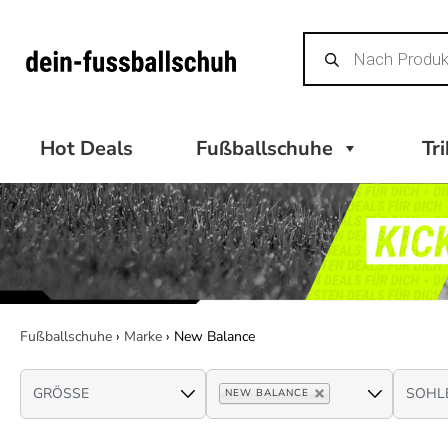
Zum
Products
Inhalt
search
springen
Hot Deals
Fußballschuhe
Tr
Fußballschuhe
›
Marke
›
New Balance
NEW BALANCE