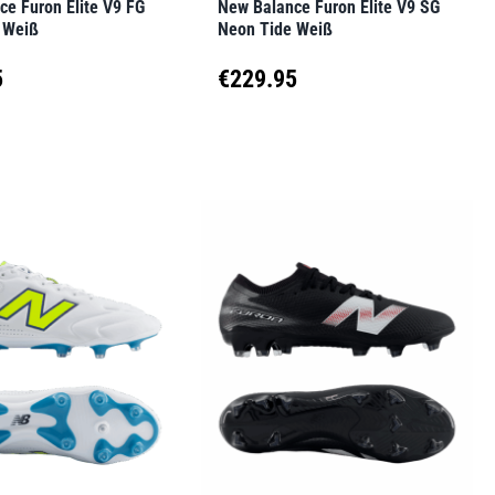
e Furon Elite V9 FG
New Balance Furon Elite V9 SG
seite
Produktseite
 Weiß
Neon Tide Weiß
t
gewählt
5
€
229.95
werden
Dieses
t
Produkt
weist
e
mehrere
en
Varianten
auf.
Die
en
Optionen
können
auf