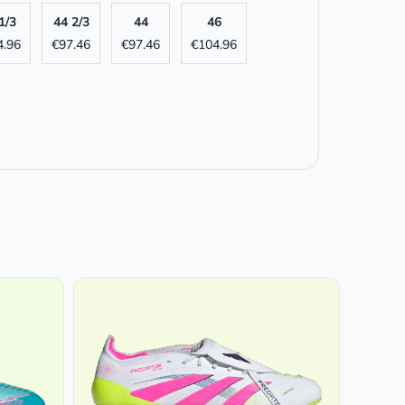
1/3
44 2/3
44
46
4.96
€
97.46
€
97.46
€
104.96