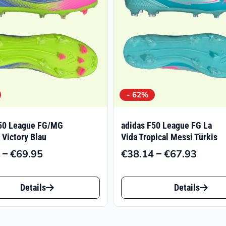
- 62%
F50 League FG/MG
adidas F50 League FG La
 Victory Blau
Vida Tropical Messi Türkis
–
–
€
69.95
€
38.14
€
67.93
Preisspanne:
Preiss
€39.57
€38.1
Dieses
bis
bis
Details
Details
t
Produkt
€69.95
€67.9
weist