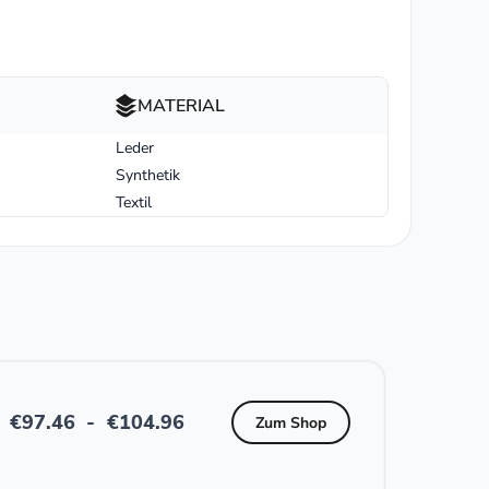
MATERIAL
Leder
Synthetik
Textil
€
97.46
-
€
104.96
Zum Shop