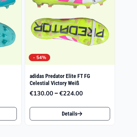
- 54%
adidas Predator Elite FT FG
Celestial Victory Weiß
–
€
130.00
€
224.00
panne:
Preisspanne:
4
€130.00
Dieses
bis
Details
Produkt
3
€224.00
weist