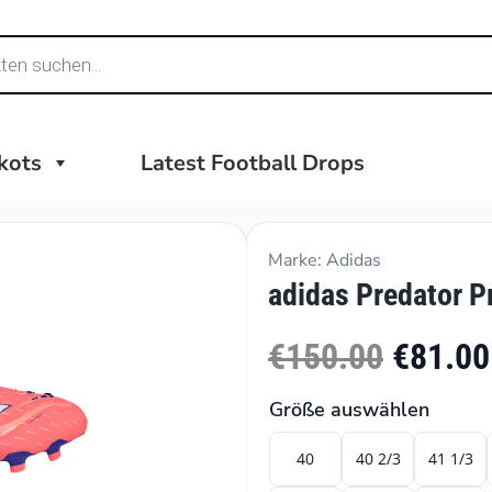
ikots
Latest Football Drops
Marke: Adidas
adidas Predator P
€150.00
€81.00
Größe auswählen
40
40 2/3
41 1/3