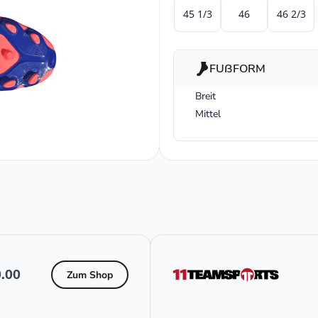
45 1/3
46
46 2/3
FUßFORM
Breit
Mittel
.00
Zum Shop