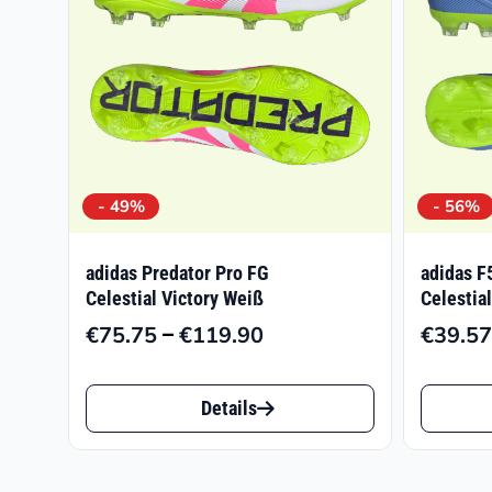
- 49%
- 56%
adidas Predator Pro FG
adidas 
Celestial Victory Weiß
Celestial
–
€
75.75
€
119.90
€
39.57
Preisspanne:
€75.75
Dieses
Dieses
bis
Details
Produkt
Produk
€119.90
weist
weist