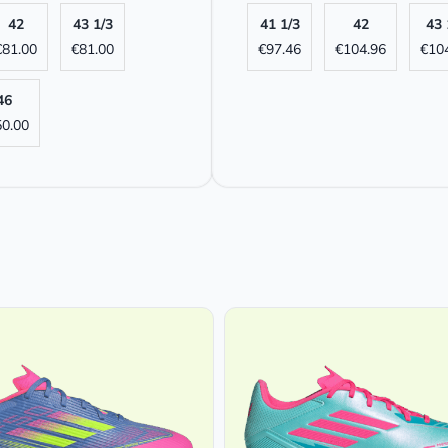
42
43 1/3
41 1/3
42
43 
€
81.00
€
81.00
€
97.46
€
104.96
€
10
46
50.00