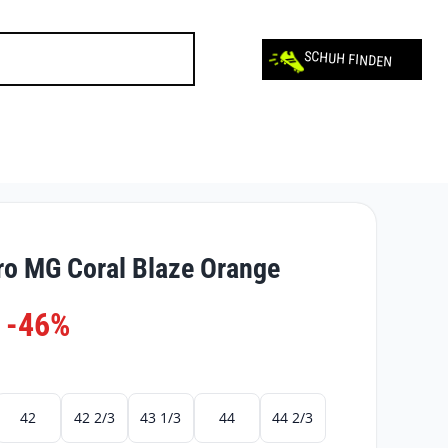
SCHUH FINDEN
ro MG Coral Blaze Orange
-46%
42
42 2/3
43 1/3
44
44 2/3