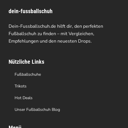
Varianten
dein-fussballschuh
auf.
Die
Dein-Fussballschuh.de hilft dir, den perfekten
Optionen
Fußballschuh zu finden – mit Vergleichen,
Empfehlungen und den neuesten Drops.
können
auf
Nützliche Links
der
Produktseite
Fußballschuhe
gewählt
Trikots
werden
Hot Deals
Unser Fußballschuh Blog
Menü