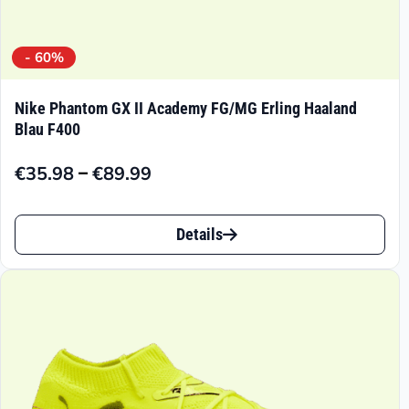
- 60%
Nike Phantom GX II Academy FG/MG Erling Haaland
Blau F400
–
€
35.98
€
89.99
Preisspanne:
€35.98
Dieses
bis
Details
Produkt
€89.99
weist
mehrere
Varianten
auf.