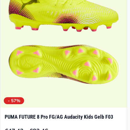
Die
Optionen
können
auf
der
Produktseite
gewählt
werden
- 57%
PUMA FUTURE 8 Pro FG/AG Audacity Kids Gelb F03