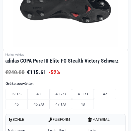
Marke: Adidas
adidas COPA Pure III Elite FG Stealth Victory Schwarz
€240.00
€115.61
-52%
Größe auswählen
39 1/3
40
40 2/3
41 1/3
42
46
46 2/3
47 1/3
48
SOHLE
FUßFORM
MATERIAL
Naturrasen
Leicht Breit
Leder