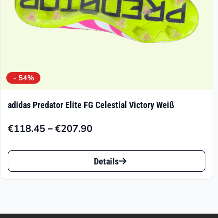
gewählt
werden
- 54%
adidas Predator Elite FG Celestial Victory Weiß
–
€
118.45
€
207.90
Preisspanne:
€118.45
Dieses
bis
Details
Produkt
€207.90
weist
mehrere