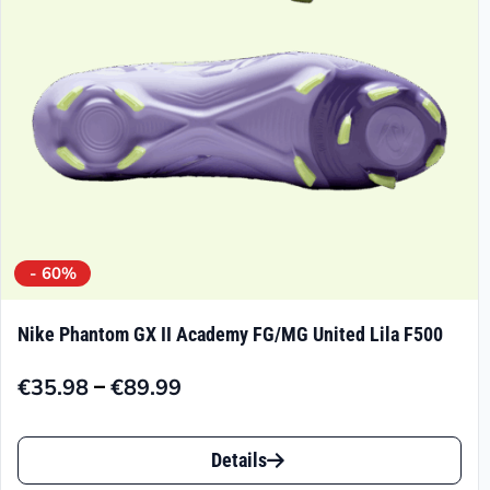
- 60%
Nike Phantom GX II Academy FG/MG United Lila F500
–
€
35.98
€
89.99
Preisspanne:
€35.98
Dieses
bis
Details
Produkt
€89.99