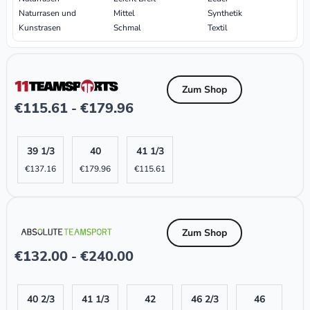
Naturrasen und
Mittel
Synthetik
Kunstrasen
Schmal
Textil
Zum Shop
€
115.61
€
179.96
-
39 1/3
40
41 1/3
€
137.16
€
179.96
€
115.61
Zum Shop
€
132.00
€
240.00
-
40 2/3
41 1/3
42
46 2/3
46