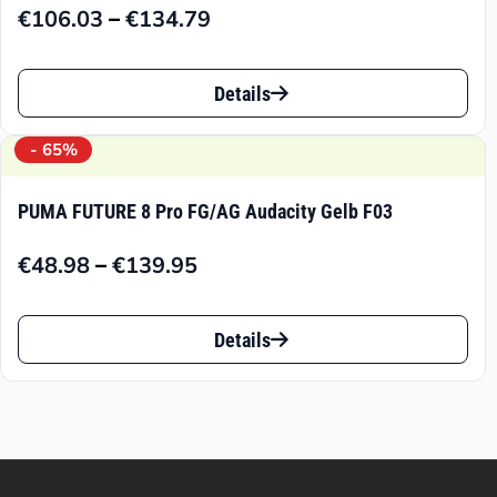
–
€
106.03
€
134.79
Preisspanne:
€106.03
Dieses
bis
Details
Produkt
€134.79
weist
- 65%
mehrere
PUMA FUTURE 8 Pro FG/AG Audacity Gelb F03
Varianten
–
€
48.98
€
139.95
auf.
Preisspanne:
€48.98
Die
Dieses
bis
Details
Optionen
Produkt
€139.95
können
weist
auf
mehrere
der
Varianten