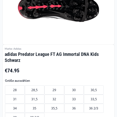
Marke: Adidas
adidas Predator League FT AG Immortal DNA Kids
Schwarz
€74.95
Größe auswählen
28
28,5
29
30
30,5
31
31,5
32
33
33,5
34
35
35,5
36
36 2/3