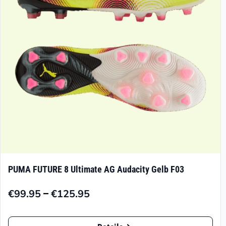
PUMA FUTURE 8 Ultimate AG Audacity Gelb F03
–
€
99.95
€
125.95
Preisspanne:
€99.95
Dieses