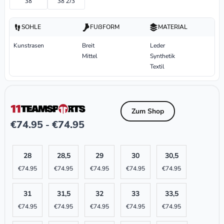
38
38 2/3
SOHLE
FUßFORM
MATERIAL
Kunstrasen
Breit
Leder
Mittel
Synthetik
Textil
Zum Shop
€
74.95
€
74.95
-
28
28,5
29
30
30,5
€
74.95
€
74.95
€
74.95
€
74.95
€
74.95
31
31,5
32
33
33,5
€
74.95
€
74.95
€
74.95
€
74.95
€
74.95