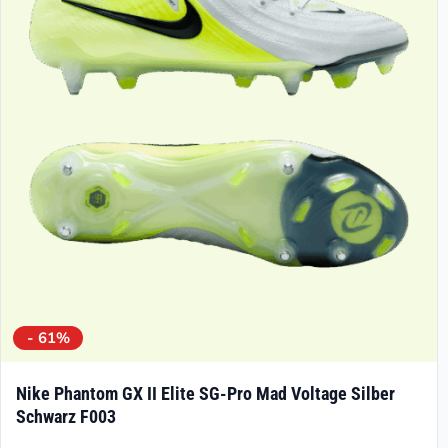
werden
Optionen
können
auf
der
Produktseite
gewählt
werden
- 61%
Nike Phantom GX II Elite SG-Pro Mad Voltage Silber
Schwarz F003