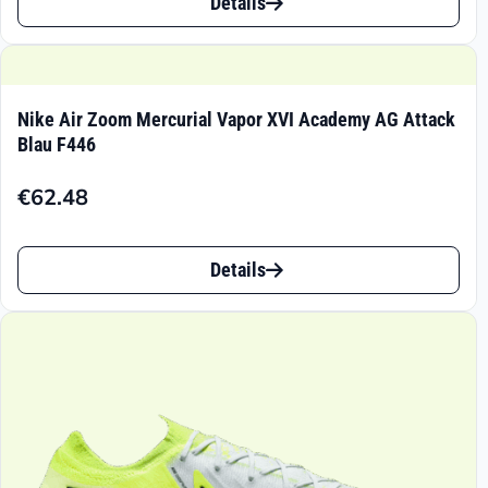
bis
Details
Produkt
€125.95
weist
mehrere
Nike Air Zoom Mercurial Vapor XVI Academy AG Attack
Varianten
Blau F446
auf.
€
62.48
Die
Dieses
Optionen
Details
Produkt
können
weist
auf
mehrere
der
Varianten
Produktseite
auf.
gewählt
Die