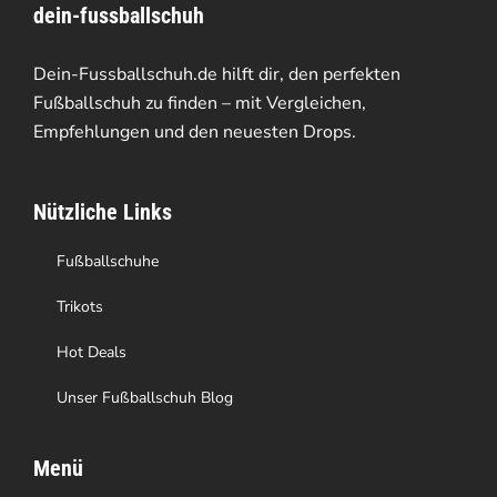
Produktseite
dein-fussballschuh
auf.
gewählt
Die
Dein-Fussballschuh.de hilft dir, den perfekten
werden
Optionen
Fußballschuh zu finden – mit Vergleichen,
Empfehlungen und den neuesten Drops.
können
auf
Nützliche Links
der
Produktseite
Fußballschuhe
gewählt
Trikots
werden
Hot Deals
Unser Fußballschuh Blog
Menü