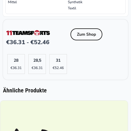
Mittel
Synthetik
Textil
Zum Shop
€
36.31
€
52.46
-
28
28,5
31
€
36.31
€
36.31
€
52.46
Ähnliche Produkte