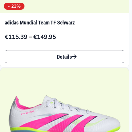
- 23%
adidas Mundial Team TF Schwarz
–
€
115.39
€
149.95
Preisspanne:
€115.39
Dieses
bis
Details
Produkt
€149.95
weist
mehrere
Varianten
auf.
Die
Optionen