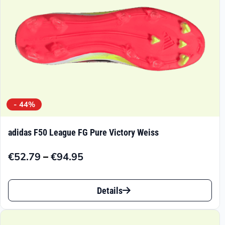
der
Produktseite
gewählt
werden
- 44%
adidas F50 League FG Pure Victory Weiss
–
€
52.79
€
94.95
Preisspanne:
€52.79
Dieses
bis
Details
Produkt
€94.95
weist