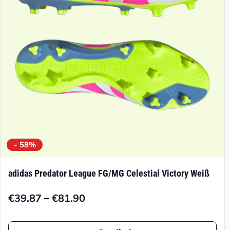
können
auf
der
Produktseite
gewählt
werden
- 58%
adidas Predator League FG/MG Celestial Victory Weiß
–
€
39.87
€
81.90
Preisspanne:
€39.87
Dieses