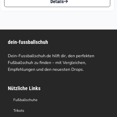
bis
Details
Produkt
€81.90
weist
mehrere
Varianten
dein-fussballschuh
auf.
Die
Dein-Fussballschuh.de hilft dir, den perfekten
Optionen
Fußballschuh zu finden – mit Vergleichen,
Empfehlungen und den neuesten Drops.
können
auf
Nützliche Links
der
Produktseite
Fußballschuhe
gewählt
Trikots