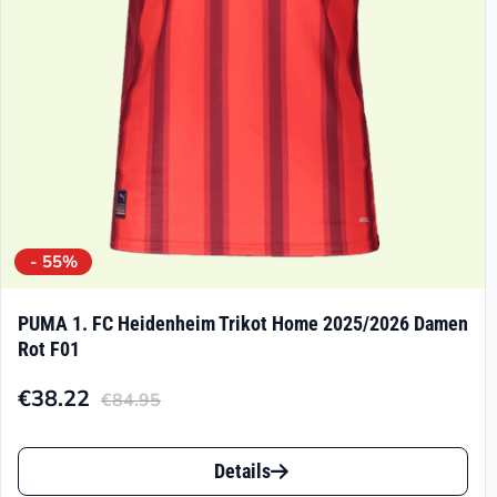
- 55%
PUMA 1. FC Heidenheim Trikot Home 2025/2026 Damen
Rot F01
€
38.22
€
84.95
Aktueller
Ursprünglicher
Preis
Preis
Dieses
ist:
war:
Details
Produkt