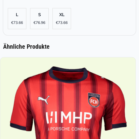
L
S
XL
€
73.66
€
76.96
€
73.66
Ähnliche Produkte