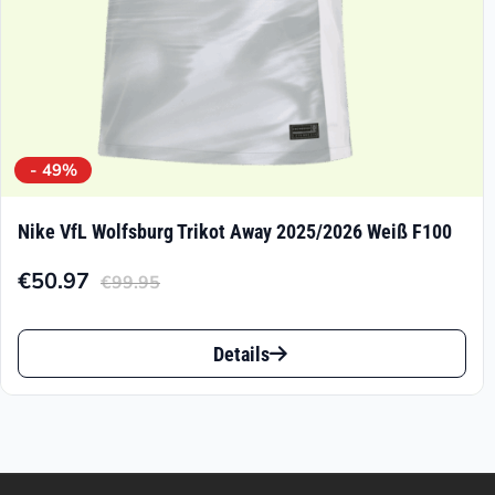
gewählt
werden
- 49%
Nike VfL Wolfsburg Trikot Away 2025/2026 Weiß F100
€
50.97
€
99.95
Aktueller
Ursprünglicher
Preis
Preis
Dieses
ist:
war:
Details
Produkt
€50.97.
€99.95
weist
mehrere
Varianten