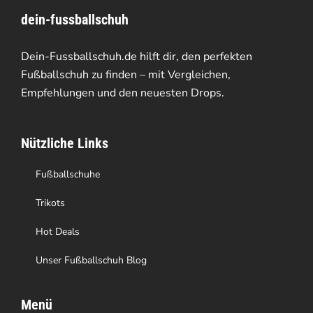
dein-fussballschuh
auf.
Die
Dein-Fussballschuh.de hilft dir, den perfekten
Optionen
Fußballschuh zu finden – mit Vergleichen,
Empfehlungen und den neuesten Drops.
können
auf
Nützliche Links
der
Produktseite
Fußballschuhe
gewählt
Trikots
werden
Hot Deals
Unser Fußballschuh Blog
Menü