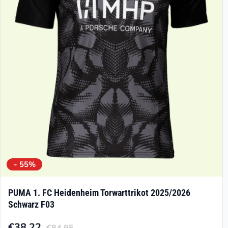
Optionen
können
auf
der
Produktseite
gewählt
werden
- 55%
PUMA 1. FC Heidenheim Torwarttrikot 2025/2026
Schwarz F03
€
38.22