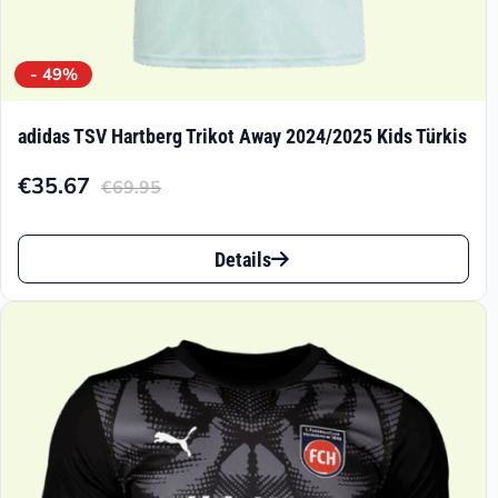
- 49%
adidas TSV Hartberg Trikot Away 2024/2025 Kids Türkis
€
35.67
€
69.95
Aktueller
Ursprünglicher
Preis
Preis
Dieses
ist:
war:
Details
Produkt
€35.67.
€69.95
weist
mehrere
Varianten
auf.
Die