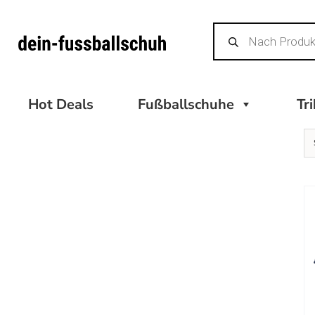
Zum
Products
Inhalt
search
springen
Hot Deals
Fußballschuhe
Tr