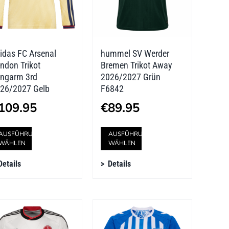
können
können
auf
auf
der
der
idas FC Arsenal
hummel SV Werder
Produktseite
Produktseite
ndon Trikot
Bremen Trikot Away
gewählt
gewählt
ngarm 3rd
2026/2027 Grün
26/2027 Gelb
F6842
werden
werden
109.95
€
89.95
Dieses
Dieses
AUSFÜHRUNG
AUSFÜHRUNG
WÄHLEN
WÄHLEN
Produkt
Produkt
Details
Details
weist
weist
mehrere
mehrere
Varianten
Varianten
auf.
auf.