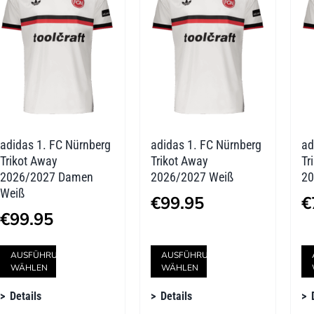
Die
Die
Optionen
Optionen
können
können
auf
auf
der
der
adidas 1. FC Nürnberg
adidas 1. FC Nürnberg
ad
Produktseite
Produktseite
Trikot Away
Trikot Away
Tr
gewählt
gewählt
2026/2027 Damen
2026/2027 Weiß
20
Weiß
werden
werden
€
99.95
€
€
99.95
Dieses
Dieses
AUSFÜHRUNG
AUSFÜHRUNG
WÄHLEN
WÄHLEN
Produkt
Produkt
Details
Details
weist
weist