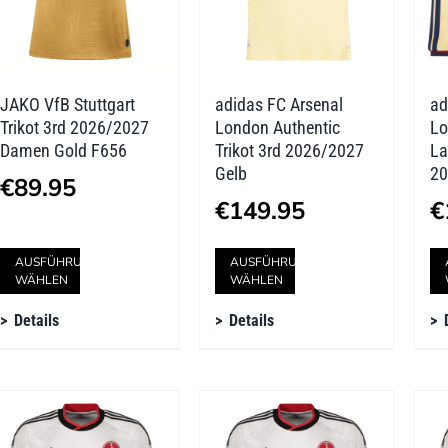
können
können
auf
auf
der
der
JAKO VfB Stuttgart
adidas FC Arsenal
ad
Produktseite
Produktseite
Trikot 3rd 2026/2027
London Authentic
Lo
gewählt
gewählt
Damen Gold F656
Trikot 3rd 2026/2027
La
Gelb
20
werden
werden
€
89.95
€
149.95
€
Dieses
Dieses
AUSFÜHRUNG
AUSFÜHRUNG
WÄHLEN
WÄHLEN
Produkt
Produkt
Details
Details
weist
weist
mehrere
mehrere
Varianten
Varianten
auf.
auf.