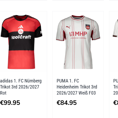
mehrere
mehrere
Varianten
Varianten
auf.
auf.
Die
Die
Optionen
Optionen
können
können
auf
auf
der
der
adidas 1. FC Nürnberg
PUMA 1. FC
PU
Produktseite
Produktseite
Trikot 3rd 2026/2027
Heidenheim Trikot 3rd
Tr
gewählt
gewählt
Rot
2026/2027 Weiß F03
20
werden
werden
€
99.95
€
84.95
€