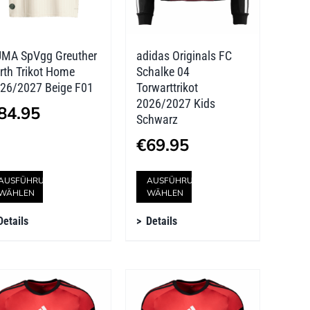
MA SpVgg Greuther
adidas Originals FC
rth Trikot Home
Schalke 04
26/2027 Beige F01
Torwarttrikot
2026/2027 Kids
84.95
Schwarz
€
69.95
Dieses
Dieses
AUSFÜHRUNG
AUSFÜHRUNG
WÄHLEN
WÄHLEN
Produkt
Produkt
Details
Details
weist
weist
mehrere
mehrere
Varianten
Varianten
auf.
auf.