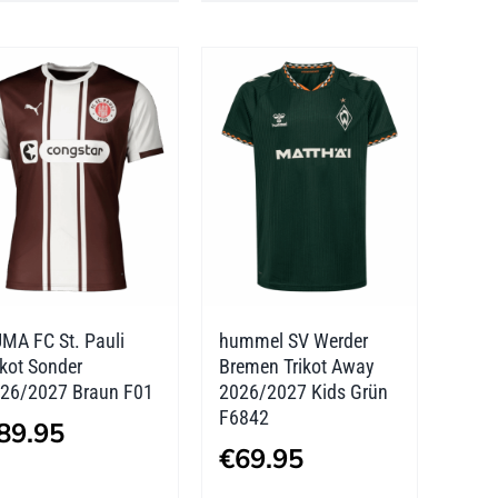
mehrere
mehrere
Varianten
Varianten
auf.
auf.
Die
Die
Optionen
Optionen
können
können
auf
auf
der
der
MA FC St. Pauli
hummel SV Werder
Produktseite
Produktseite
ikot Sonder
Bremen Trikot Away
gewählt
gewählt
26/2027 Braun F01
2026/2027 Kids Grün
F6842
werden
werden
89.95
€
69.95