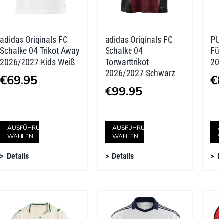
adidas Originals FC
adidas Originals FC
PU
Schalke 04 Trikot Away
Schalke 04
Fü
2026/2027 Kids Weiß
Torwarttrikot
20
2026/2027 Schwarz
€
69.95
€
€
99.95
Dieses
Dieses
AUSFÜHRUNG
AUSFÜHRUNG
WÄHLEN
WÄHLEN
Produkt
Produkt
Details
Details
weist
weist
mehrere
mehrere
Varianten
Varianten
auf.
auf.