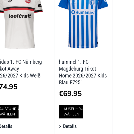
Die
Die
Optionen
Optionen
können
können
auf
auf
der
der
idas 1. FC Nürnberg
hummel 1. FC
Produktseite
Produktseite
ikot Away
Magdeburg Trikot
gewählt
gewählt
26/2027 Kids Weiß
Home 2026/2027 Kids
Blau F7251
werden
werden
74.95
€
69.95
Dieses
Dieses
AUSFÜHRUNG
AUSFÜHRUNG
WÄHLEN
WÄHLEN
Produkt
Produkt
Details
Details
weist
weist