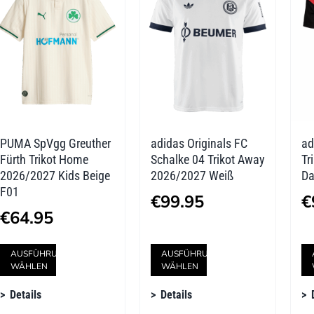
Die
Die
Optionen
Optionen
können
können
auf
auf
der
der
PUMA SpVgg Greuther
adidas Originals FC
ad
Produktseite
Produktseite
Fürth Trikot Home
Schalke 04 Trikot Away
Tr
gewählt
gewählt
2026/2027 Kids Beige
2026/2027 Weiß
Da
F01
werden
werden
€
99.95
€
€
64.95
Dieses
Dieses
AUSFÜHRUNG
AUSFÜHRUNG
WÄHLEN
WÄHLEN
Produkt
Produkt
Details
Details
weist
weist