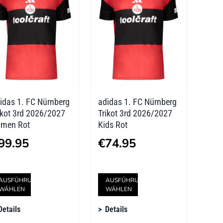
Die
Die
Optionen
Optionen
können
können
auf
auf
der
der
idas 1. FC Nürnberg
adidas 1. FC Nürnberg
Produktseite
Produktseite
ikot 3rd 2026/2027
Trikot 3rd 2026/2027
gewählt
gewählt
men Rot
Kids Rot
werden
werden
99.95
€
74.95
Dieses
Dieses
AUSFÜHRUNG
AUSFÜHRUNG
WÄHLEN
WÄHLEN
Produkt
Produkt
Details
Details
weist
weist