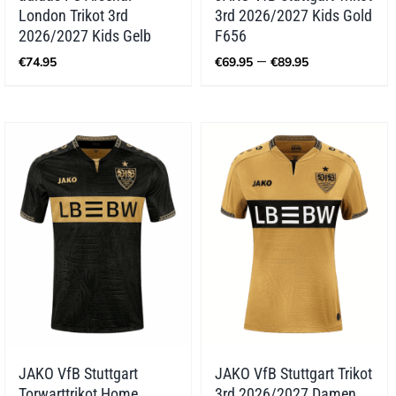
London Trikot 3rd
3rd 2026/2027 Kids Gold
2026/2027 Kids Gelb
F656
Preisspann
–
€
74.95
€
69.95
€
89.95
€69.95
bis
€89.95
JAKO VfB Stuttgart
JAKO VfB Stuttgart Trikot
Torwarttrikot Home
3rd 2026/2027 Damen