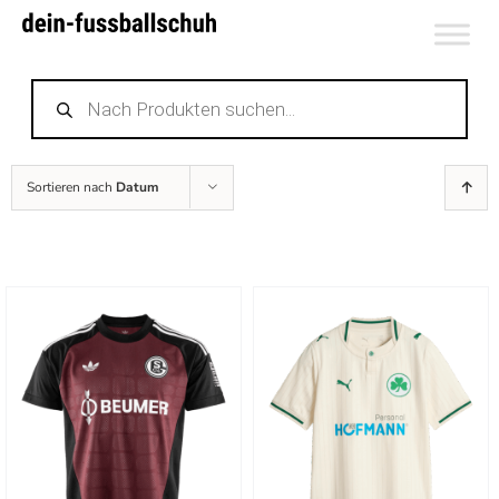
Zum
Inhalt
Products
springen
search
Sortieren nach
Datum