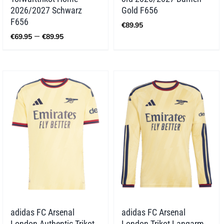
2026/2027 Schwarz
Gold F656
F656
€
89.95
Preisspanne:
–
€
69.95
€
89.95
€69.95
bis
€89.95
adidas FC Arsenal
adidas FC Arsenal
London Authentic Trikot
London Trikot Langarm