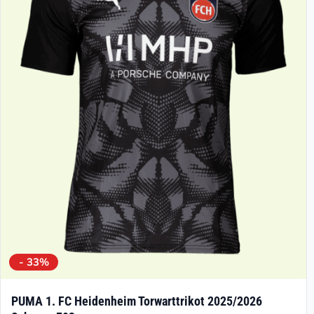
Die
Optionen
können
auf
der
Produktseite
gewählt
werden
- 33%
PUMA 1. FC Heidenheim Torwarttrikot 2025/2026