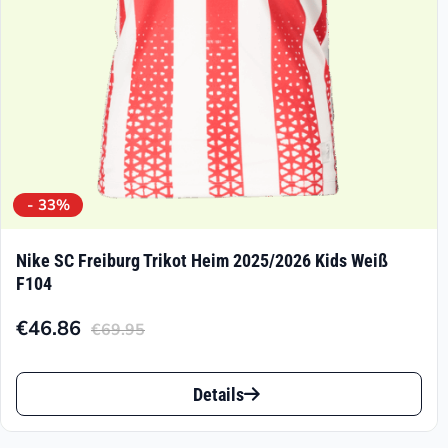
der
Produktseite
gewählt
werden
- 33%
Nike SC Freiburg Trikot Heim 2025/2026 Kids Weiß
F104
€
46.86
€
69.95
Aktueller
Ursprünglicher
Preis
Preis
Dieses
ist:
war:
Details
Produkt
€46.86.
€69.95
weist