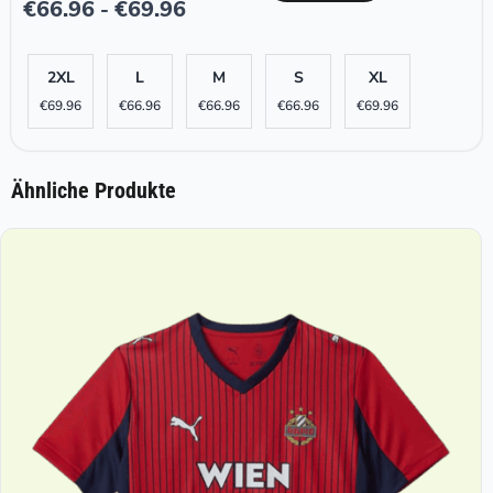
€
66.96
€
69.96
-
2XL
L
M
S
XL
€
69.96
€
66.96
€
66.96
€
66.96
€
69.96
Ähnliche Produkte