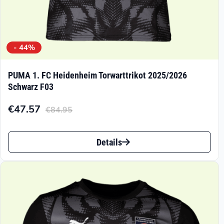
werden
- 44%
PUMA 1. FC Heidenheim Torwarttrikot 2025/2026
Schwarz F03
€
47.57
€
84.95
Aktueller
Ursprünglicher
Preis
Preis
Dieses
ist:
war:
Details
Produkt
€47.57.
€84.95
weist
mehrere
Varianten
auf.