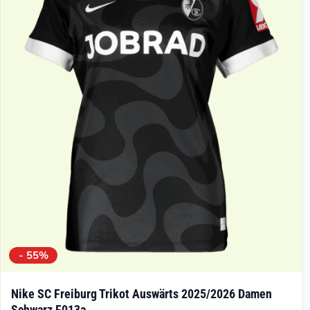
Die
Optionen
können
auf
der
Produktseite
gewählt
werden
- 55%
Nike SC Freiburg Trikot Auswärts 2025/2026 Damen
Schwarz F013a