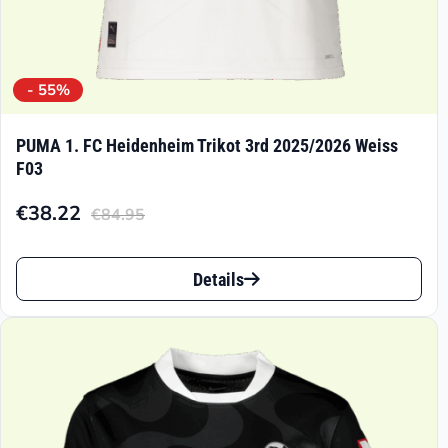
- 55%
PUMA 1. FC Heidenheim Trikot 3rd 2025/2026 Weiss
F03
€
38.22
€
84.95
Aktueller
Ursprünglicher
Preis
Preis
Dieses
ist:
war:
Details
Produkt
€38.22.
€84.95
weist
mehrere
Varianten
auf.