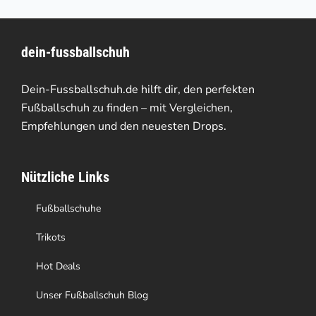
mehrere
Varianten
dein-fussballschuh
auf.
Die
Dein-Fussballschuh.de hilft dir, den perfekten
Optionen
Fußballschuh zu finden – mit Vergleichen,
Empfehlungen und den neuesten Drops.
können
auf
Nützliche Links
der
Produktseite
Fußballschuhe
gewählt
Trikots
werden
Hot Deals
Unser Fußballschuh Blog