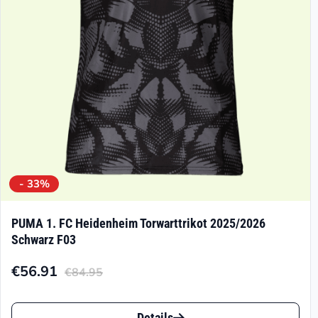
- 33%
PUMA 1. FC Heidenheim Torwarttrikot 2025/2026
Schwarz F03
€
56.91
€
84.95
Aktueller
Ursprünglicher
Preis
Preis
Dieses
Details