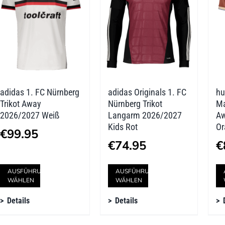
Die
Die
Optionen
Optionen
können
können
auf
auf
der
der
adidas 1. FC Nürnberg
adidas Originals 1. FC
hu
Produktseite
Produktseite
Trikot Away
Nürnberg Trikot
Ma
gewählt
gewählt
2026/2027 Weiß
Langarm 2026/2027
Aw
Kids Rot
Or
werden
werden
€
99.95
€
74.95
€
Dieses
Dieses
AUSFÜHRUNG
AUSFÜHRUNG
WÄHLEN
WÄHLEN
Produkt
Produkt
Details
Details
weist
weist