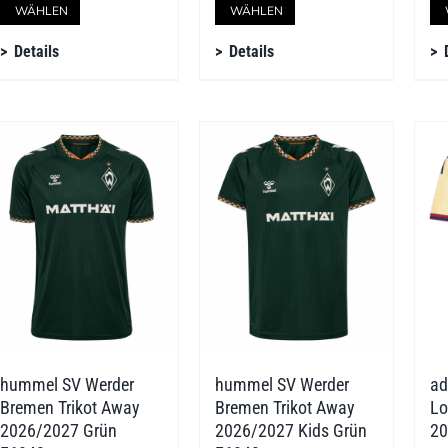
WÄHLEN
WÄHLEN
Produkt
Produkt
Details
Details
weist
weist
mehrere
mehrere
Varianten
Varianten
auf.
auf.
Die
Die
Optionen
Optionen
können
können
auf
auf
der
der
hummel SV Werder
hummel SV Werder
ad
Produktseite
Produktseite
Bremen Trikot Away
Bremen Trikot Away
Lo
gewählt
gewählt
2026/2027 Grün
2026/2027 Kids Grün
20