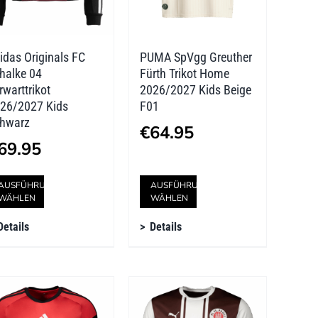
idas Originals FC
PUMA SpVgg Greuther
halke 04
Fürth Trikot Home
rwarttrikot
2026/2027 Kids Beige
26/2027 Kids
F01
hwarz
€
64.95
69.95
Dieses
Dieses
AUSFÜHRUNG
AUSFÜHRUNG
WÄHLEN
WÄHLEN
Produkt
Produkt
Details
Details
weist
weist
mehrere
mehrere
Varianten
Varianten
auf.
auf.