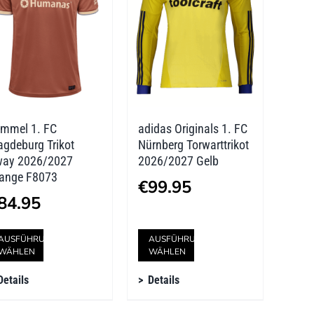
Die
Die
Optionen
Optionen
können
können
auf
auf
der
der
mmel 1. FC
adidas Originals 1. FC
Produktseite
Produktseite
gdeburg Trikot
Nürnberg Torwarttrikot
gewählt
gewählt
ay 2026/2027
2026/2027 Gelb
ange F8073
werden
werden
€
99.95
84.95
Dieses
Dieses
AUSFÜHRUNG
AUSFÜHRUNG
WÄHLEN
WÄHLEN
Produkt
Produkt
Details
Details
weist
weist