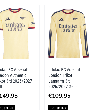
mehrere
mehrere
Varianten
Varianten
auf.
auf.
Die
Die
Optionen
Optionen
können
können
auf
auf
der
der
idas FC Arsenal
adidas FC Arsenal
Produktseite
Produktseite
ndon Authentic
London Trikot
gewählt
gewählt
ikot 3rd 2026/2027
Langarm 3rd
lb
2026/2027 Gelb
werden
werden
149.95
€
109.95
Dieses
Dieses
AUSFÜHRUNG
AUSFÜHRUNG