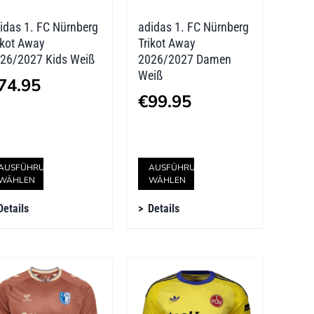
der
der
idas 1. FC Nürnberg
adidas 1. FC Nürnberg
Produktseite
Produktseite
ikot Away
Trikot Away
gewählt
gewählt
26/2027 Kids Weiß
2026/2027 Damen
Weiß
werden
werden
74.95
€
99.95
Dieses
Dieses
AUSFÜHRUNG
AUSFÜHRUNG
WÄHLEN
WÄHLEN
Produkt
Produkt
Details
Details
weist
weist
mehrere
mehrere
Varianten
Varianten
auf.
auf.