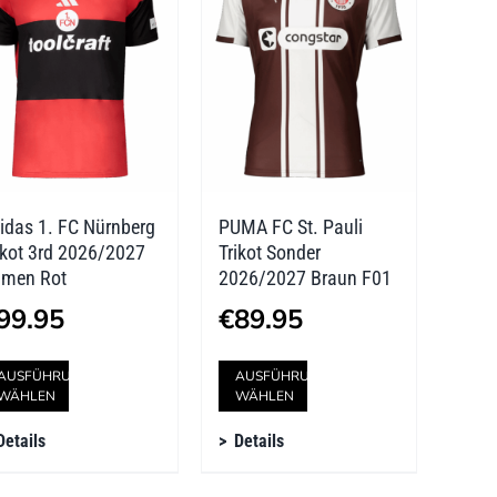
Die
Die
Optionen
Optionen
können
können
auf
auf
der
der
idas 1. FC Nürnberg
PUMA FC St. Pauli
Produktseite
Produktseite
ikot 3rd 2026/2027
Trikot Sonder
gewählt
gewählt
men Rot
2026/2027 Braun F01
werden
werden
99.95
€
89.95
Dieses
Dieses
AUSFÜHRUNG
AUSFÜHRUNG
WÄHLEN
WÄHLEN
Produkt
Produkt
Details
Details
weist
weist