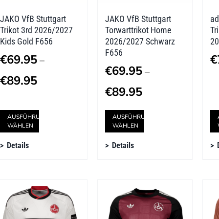
der
der
JAKO VfB Stuttgart
JAKO VfB Stuttgart
ad
Produktseite
Produktseite
Trikot 3rd 2026/2027
Torwarttrikot Home
Tr
gewählt
gewählt
Kids Gold F656
2026/2027 Schwarz
20
F656
werden
werden
€
69.95
€
–
€
69.95
–
Preisspanne:
€
89.95
Preisspanne:
€
89.95
€69.95
€69.95
bis
Dieses
Dieses
AUSFÜHRUNG
AUSFÜHRUNG
bis
WÄHLEN
WÄHLEN
€89.95
Produkt
Produkt
€89.95
Details
Details
weist
weist
mehrere
mehrere
Varianten
Varianten
auf.
auf.