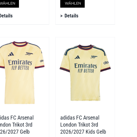
WÄHLEN
WÄHLEN
Produkt
Produkt
Details
Details
weist
weist
mehrere
mehrere
Varianten
Varianten
auf.
auf.
Die
Die
Optionen
Optionen
können
können
auf
auf
der
der
idas FC Arsenal
adidas FC Arsenal
Produktseite
Produktseite
ndon Trikot 3rd
London Trikot 3rd
gewählt
gewählt
26/2027 Gelb
2026/2027 Kids Gelb