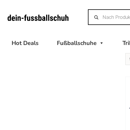
Zum
Products
Inhalt
search
springen
Hot Deals
Fußballschuhe
Tr