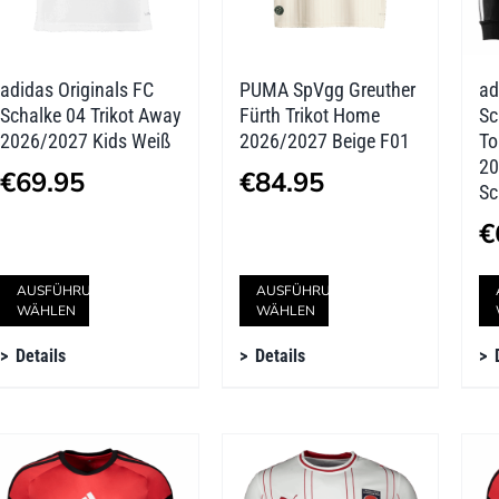
adidas Originals FC
PUMA SpVgg Greuther
ad
Schalke 04 Trikot Away
Fürth Trikot Home
Sc
2026/2027 Kids Weiß
2026/2027 Beige F01
To
20
€
69.95
€
84.95
Sc
€
Dieses
Dieses
AUSFÜHRUNG
AUSFÜHRUNG
WÄHLEN
WÄHLEN
Produkt
Produkt
Details
Details
weist
weist
mehrere
mehrere
Varianten
Varianten
auf.
auf.