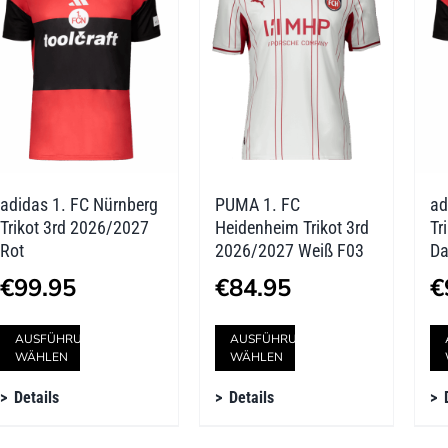
Die
Die
Optionen
Optionen
können
können
auf
auf
der
der
adidas 1. FC Nürnberg
PUMA 1. FC
ad
Produktseite
Produktseite
Trikot 3rd 2026/2027
Heidenheim Trikot 3rd
Tr
gewählt
gewählt
Rot
2026/2027 Weiß F03
Da
werden
werden
€
99.95
€
84.95
€
Dieses
Dieses
AUSFÜHRUNG
AUSFÜHRUNG
WÄHLEN
WÄHLEN
Produkt
Produkt
Details
Details
weist
weist