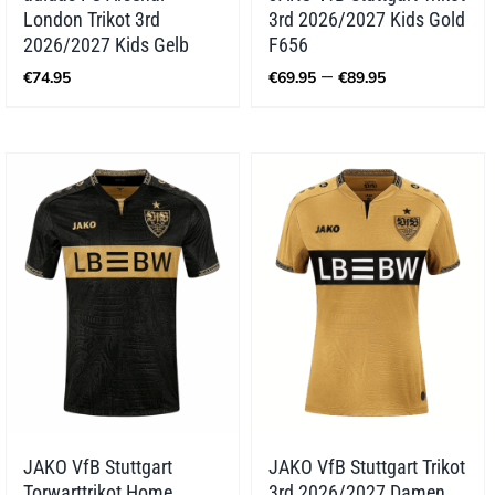
London Trikot 3rd
3rd 2026/2027 Kids Gold
2026/2027 Kids Gelb
F656
Preisspann
–
€
74.95
€
69.95
€
89.95
€69.95
bis
€89.95
JAKO VfB Stuttgart
JAKO VfB Stuttgart Trikot
Torwarttrikot Home
3rd 2026/2027 Damen