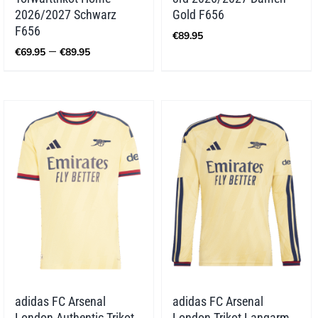
2026/2027 Schwarz
Gold F656
F656
€
89.95
Preisspanne:
–
€
69.95
€
89.95
€69.95
bis
€89.95
adidas FC Arsenal
adidas FC Arsenal
London Authentic Trikot
London Trikot Langarm