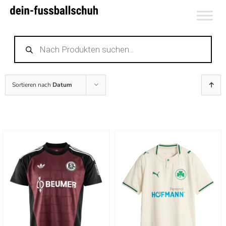
Zum
Inhalt
Products
springen
search
Sortieren nach
Datum