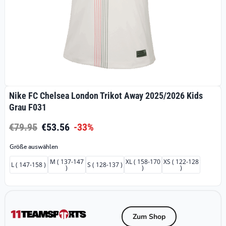
Nike FC Chelsea London Trikot Away 2025/2026 Kids
Grau F031
€79.95
€53.56
-33%
Größe auswählen
M ( 137-147
XL ( 158-170
XS ( 122-128
L ( 147-158 )
S ( 128-137 )
)
)
)
Zum Shop