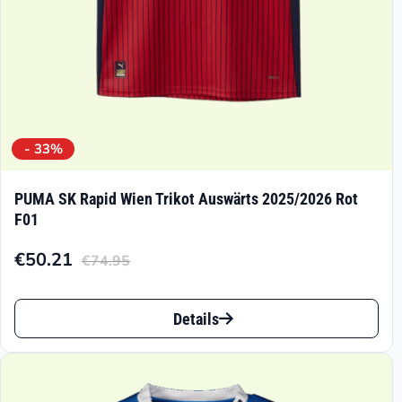
Produktseite
gewählt
werden
- 33%
PUMA SK Rapid Wien Trikot Auswärts 2025/2026 Rot
F01
€
50.21
€
74.95
Aktueller
Ursprünglicher
Preis
Preis
Dieses
ist:
war:
Details
Produkt
€50.21.
€74.95
weist
mehrere