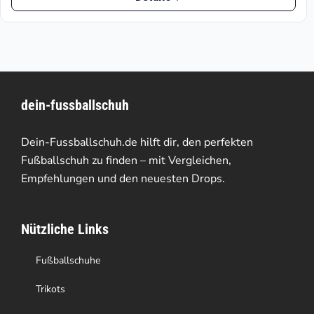
Produkt
€35.67.
€69.95
weist
mehrere
Varianten
dein-fussballschuh
auf.
Die
Dein-Fussballschuh.de hilft dir, den perfekten
Optionen
Fußballschuh zu finden – mit Vergleichen,
Empfehlungen und den neuesten Drops.
können
auf
Nützliche Links
der
Produktseite
Fußballschuhe
gewählt
Trikots
werden