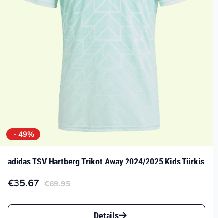
können
auf
der
Produktseite
gewählt
werden
- 49%
adidas TSV Hartberg Trikot Away 2024/2025 Kids Türkis
€
35.67
€
69.95
Aktueller
Ursprünglicher
Preis
Preis
Dieses
ist:
war:
Details