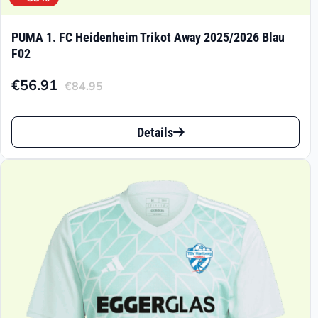
PUMA 1. FC Heidenheim Trikot Away 2025/2026 Blau
F02
€
56.91
€
84.95
Aktueller
Ursprünglicher
Preis
Preis
Dieses
ist:
war:
Details
Produkt
€56.91.
€84.95
weist
mehrere
Varianten
auf.
Die
Optionen