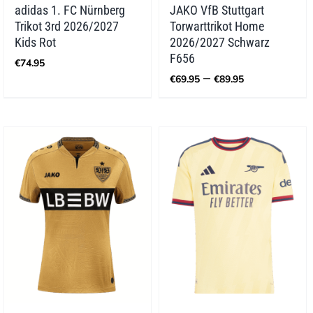
adidas 1. FC Nürnberg
JAKO VfB Stuttgart
Trikot 3rd 2026/2027
Torwarttrikot Home
Kids Rot
2026/2027 Schwarz
F656
€
74.95
Preisspann
–
€
69.95
€
89.95
€69.95
bis
€89.95