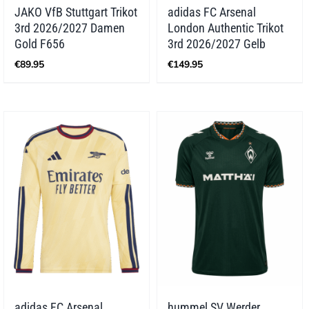
JAKO VfB Stuttgart Trikot
adidas FC Arsenal
3rd 2026/2027 Damen
London Authentic Trikot
Gold F656
3rd 2026/2027 Gelb
€
89.95
€
149.95
adidas FC Arsenal
hummel SV Werder