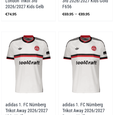
London Trikot 3rd
3rd 2026/2027 Kids Gold
2026/2027 Kids Gelb
F656
Preisspann
–
€
74.95
€
69.95
€
89.95
€69.95
bis
€89.95
adidas 1. FC Nürnberg
adidas 1. FC Nürnberg
Trikot Away 2026/2027
Trikot Away 2026/2027