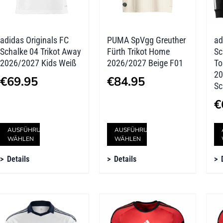
adidas Originals FC
PUMA SpVgg Greuther
ad
Schalke 04 Trikot Away
Fürth Trikot Home
Sc
2026/2027 Kids Weiß
2026/2027 Beige F01
To
20
€
69.95
€
84.95
Sc
€
Dieses
Dieses
AUSFÜHRUNG
AUSFÜHRUNG
WÄHLEN
WÄHLEN
Produkt
Produkt
Details
Details
weist
weist
mehrere
mehrere
Varianten
Varianten
auf.
auf.