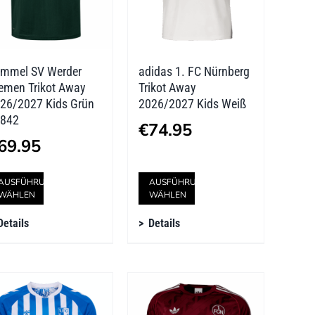
auf
auf
der
der
mmel SV Werder
adidas 1. FC Nürnberg
Produktseite
Produktseite
emen Trikot Away
Trikot Away
gewählt
gewählt
26/2027 Kids Grün
2026/2027 Kids Weiß
842
werden
werden
€
74.95
69.95
Dieses
Dieses
AUSFÜHRUNG
AUSFÜHRUNG
WÄHLEN
WÄHLEN
Produkt
Produkt
Details
Details
weist
weist
mehrere
mehrere
Varianten
Varianten
auf.
auf.