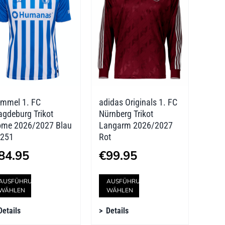
Die
Die
Optionen
Optionen
können
können
auf
auf
der
der
mmel 1. FC
adidas Originals 1. FC
Produktseite
Produktseite
gdeburg Trikot
Nürnberg Trikot
gewählt
gewählt
me 2026/2027 Blau
Langarm 2026/2027
251
Rot
werden
werden
84.95
€
99.95
Dieses
Dieses
AUSFÜHRUNG
AUSFÜHRUNG
WÄHLEN
WÄHLEN
Produkt
Produkt
Details
Details
weist
weist