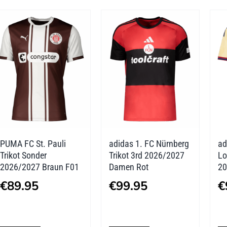
mehrere
mehrere
Varianten
Varianten
auf.
auf.
Die
Die
Optionen
Optionen
können
können
auf
auf
der
der
PUMA FC St. Pauli
adidas 1. FC Nürnberg
ad
Produktseite
Produktseite
Trikot Sonder
Trikot 3rd 2026/2027
Lo
gewählt
gewählt
2026/2027 Braun F01
Damen Rot
20
werden
werden
€
89.95
€
99.95
€