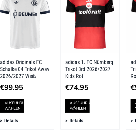
Die
Die
Optionen
Optionen
können
können
auf
auf
der
der
adidas Originals FC
adidas 1. FC Nürnberg
ad
Produktseite
Produktseite
Schalke 04 Trikot Away
Trikot 3rd 2026/2027
Tr
gewählt
gewählt
2026/2027 Weiß
Kids Rot
Ro
werden
werden
€
99.95
€
74.95
€
Dieses
Dieses
AUSFÜHRUNG
AUSFÜHRUNG
WÄHLEN
WÄHLEN
Produkt
Produkt
Details
Details
weist
weist