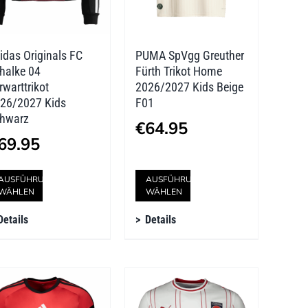
idas Originals FC
PUMA SpVgg Greuther
halke 04
Fürth Trikot Home
rwarttrikot
2026/2027 Kids Beige
26/2027 Kids
F01
hwarz
€
64.95
69.95
Dieses
Dieses
AUSFÜHRUNG
AUSFÜHRUNG
WÄHLEN
WÄHLEN
Produkt
Produkt
Details
Details
weist
weist
mehrere
mehrere
Varianten
Varianten
auf.
auf.