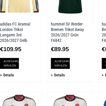
auf
auf
der
der
adidas FC Arsenal
hummel SV Werder
hu
Produktseite
Produktseite
London Trikot
Bremen Trikot Away
Br
gewählt
gewählt
Langarm 3rd
2026/2027 Grün
20
2026/2027 Gelb
F6842
F6
werden
werden
€
109.95
€
89.95
€
Dieses
Dieses
AUSFÜHRUNG
AUSFÜHRUNG
WÄHLEN
WÄHLEN
Produkt
Produkt
Details
Details
weist
weist
mehrere
mehrere
Varianten
Varianten
auf.
auf.