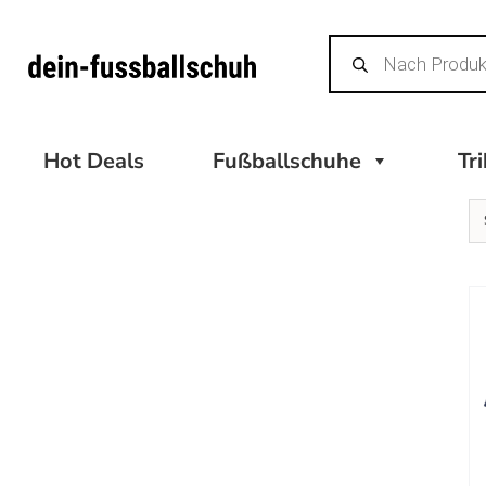
Zum
Products
Inhalt
search
springen
Hot Deals
Fußballschuhe
Tr