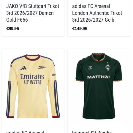
JAKO VfB Stuttgart Trikot
adidas FC Arsenal
3rd 2026/2027 Damen
London Authentic Trikot
Gold F656
3rd 2026/2027 Gelb
€
89.95
€
149.95
adidas FC Arsenal
hummel SV Werder