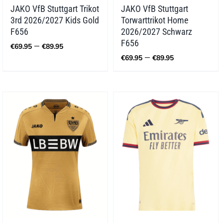
JAKO VfB Stuttgart Trikot
JAKO VfB Stuttgart
3rd 2026/2027 Kids Gold
Torwarttrikot Home
F656
2026/2027 Schwarz
Preisspanne:
F656
–
€
69.95
€
89.95
€69.95
Preisspann
–
€
69.95
€
89.95
bis
€69.95
€89.95
bis
€89.95