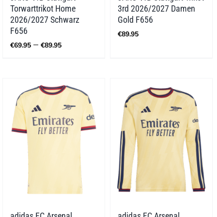
Torwarttrikot Home
3rd 2026/2027 Damen
2026/2027 Schwarz
Gold F656
F656
€
89.95
Preisspanne:
–
€
69.95
€
89.95
€69.95
bis
€89.95
adidas FC Arsenal
adidas FC Arsenal