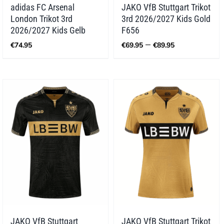
adidas FC Arsenal
JAKO VfB Stuttgart Trikot
London Trikot 3rd
3rd 2026/2027 Kids Gold
2026/2027 Kids Gelb
F656
Preisspann
–
€
74.95
€
69.95
€
89.95
€69.95
bis
€89.95
JAKO VfB Stuttgart
JAKO VfB Stuttgart Trikot