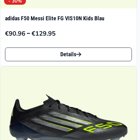
- 30%
adidas F50 Messi Elite FG VIS10N Kids Blau
–
€
90.96
€
129.95
Preisspanne:
€90.96
Dieses
bis
Details
Produkt
€129.95
weist
mehrere
Varianten
auf.
Die
Optionen
können