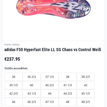
Marke: Adidas
adidas F50 Hyperfast Elite LL SG Chaos vs Control Weiß
€237.95
Größe auswählen
36
36 2/3
37 1/3
38
38 2/3
39 1/3
40
40 2/3
41 1/3
42
42 2/3
43 1/3
44
44 2/3
45 1/3
46
46 2/3
47 1/3
48
48 2/3