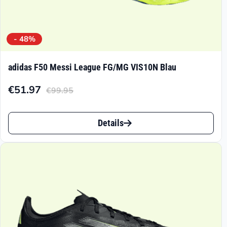
- 48%
adidas F50 Messi League FG/MG VIS10N Blau
€
51.97
€
99.95
Aktueller
Ursprünglicher
Preis
Preis
Dieses
ist:
war:
Details
Produkt
€51.97.
€99.95
weist
mehrere
Varianten
auf.
Die