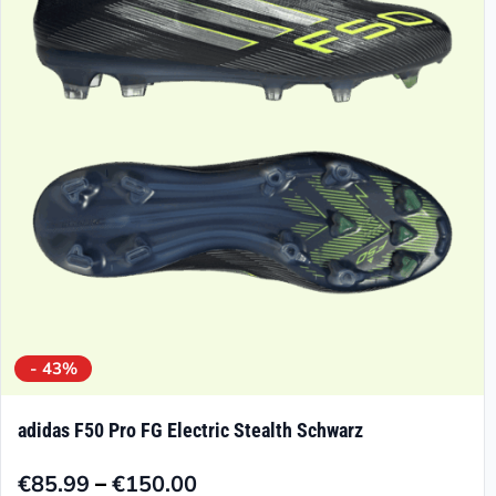
Optionen
können
auf
der
Produktseite
gewählt
werden
- 43%
adidas F50 Pro FG Electric Stealth Schwarz
–
€
85.99
€
150.00