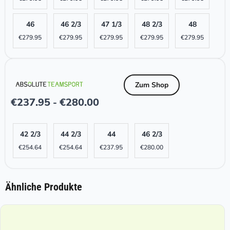
46
46 2/3
47 1/3
48 2/3
48
€
279.95
€
279.95
€
279.95
€
279.95
€
279.95
Zum Shop
€
237.95
€
280.00
-
42 2/3
44 2/3
44
46 2/3
€
254.64
€
254.64
€
237.95
€
280.00
Ähnliche Produkte