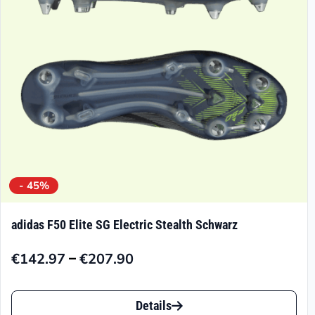
auf
der
Produktseite
gewählt
werden
- 45%
adidas F50 Elite SG Electric Stealth Schwarz
–
€
142.97
€
207.90
Preisspanne:
€142.97
Dieses
bis
Details