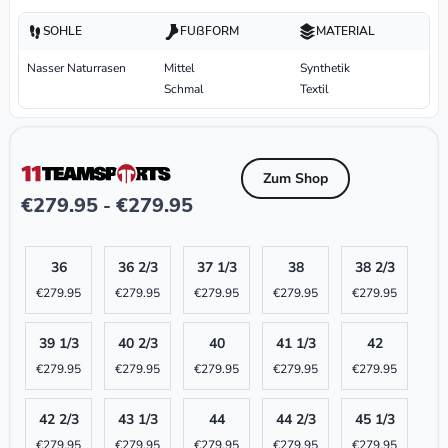
SOHLE
FUßFORM
MATERIAL
Nasser Naturrasen
Mittel
Synthetik
Schmal
Textil
Zum Shop
€
279.95
€
279.95
-
36
36 2/3
37 1/3
38
38 2/3
€
279.95
€
279.95
€
279.95
€
279.95
€
279.95
39 1/3
40 2/3
40
41 1/3
42
€
279.95
€
279.95
€
279.95
€
279.95
€
279.95
42 2/3
43 1/3
44
44 2/3
45 1/3
€
279.95
€
279.95
€
279.95
€
279.95
€
279.95