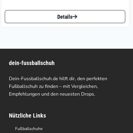
Preisspanne:
€85.99
Dieses
bis
Details
Produkt
€150.00
weist
mehrere
Varianten
dein-fussballschuh
auf.
Die
Dein-Fussballschuh.de hilft dir, den perfekten
Optionen
Fußballschuh zu finden – mit Vergleichen,
Empfehlungen und den neuesten Drops.
können
auf
Nützliche Links
der
Produktseite
Fußballschuhe