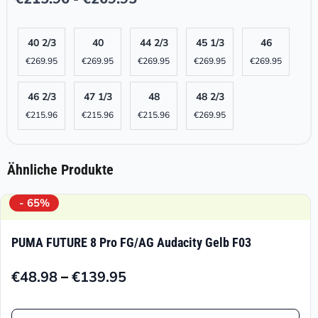
40 2/3
40
44 2/3
45 1/3
46
€
269.95
€
269.95
€
269.95
€
269.95
€
269.95
46 2/3
47 1/3
48
48 2/3
€
215.96
€
215.96
€
215.96
€
269.95
Ähnliche Produkte
- 65%
PUMA FUTURE 8 Pro FG/AG Audacity Gelb F03
–
€
48.98
€
139.95
Preisspanne:
€48.98
Dieses