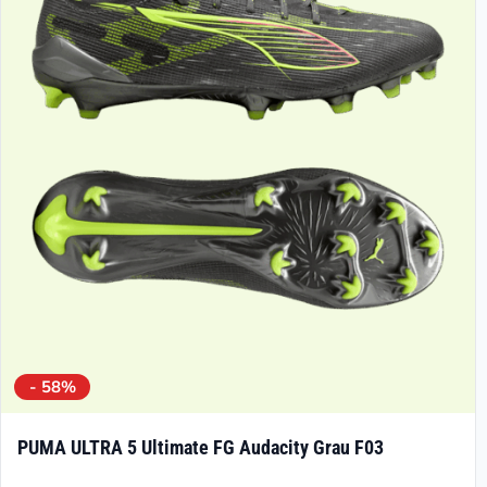
Die
Optionen
können
auf
der
Produktseite
gewählt
werden
- 58%
PUMA ULTRA 5 Ultimate FG Audacity Grau F03