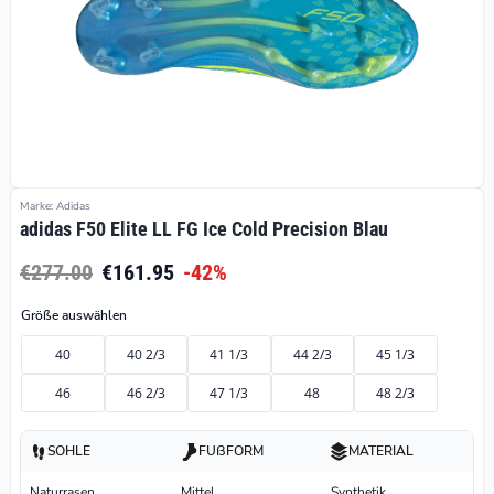
Marke: Adidas
adidas F50 Elite LL FG Ice Cold Precision Blau
€277.00
€161.95
-42%
Größe auswählen
40
40 2/3
41 1/3
44 2/3
45 1/3
46
46 2/3
47 1/3
48
48 2/3
SOHLE
FUßFORM
MATERIAL
Naturrasen
Mittel
Synthetik