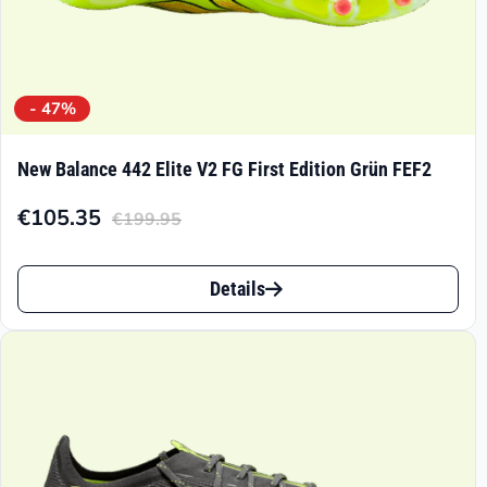
werden
- 47%
New Balance 442 Elite V2 FG First Edition Grün FEF2
€
105.35
€
199.95
Aktueller
Ursprünglicher
Preis
Preis
Dieses
ist:
war:
Details
Produkt
€105.35.
€199.95
weist
mehrere
Varianten
auf.