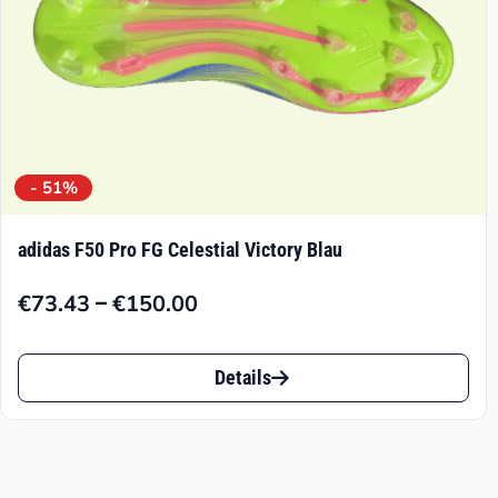
Produktseite
gewählt
werden
- 51%
adidas F50 Pro FG Celestial Victory Blau
–
€
73.43
€
150.00
Preisspanne:
€73.43
Dieses
bis
Details
Produkt
€150.00
weist
mehrere