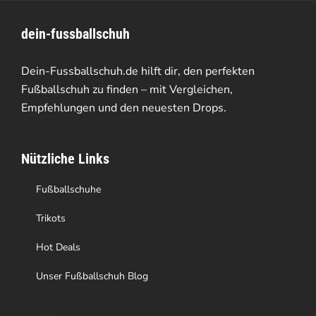
Varianten
dein-fussballschuh
auf.
Die
Dein-Fussballschuh.de hilft dir, den perfekten
Optionen
Fußballschuh zu finden – mit Vergleichen,
Empfehlungen und den neuesten Drops.
können
auf
Nützliche Links
der
Produktseite
Fußballschuhe
gewählt
Trikots
werden
Hot Deals
Unser Fußballschuh Blog