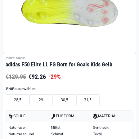
Marke: Adidas
adidas F50 Elite LL FG Born for Goals Kids Gelb
€129.95
€92.26
-29%
Größe auswählen
28,5
29
30,5
31,5
SOHLE
FUßFORM
MATERIAL
Naturrasen
Mittel
Synthetik
Naturrasen und
Schmal
Textil