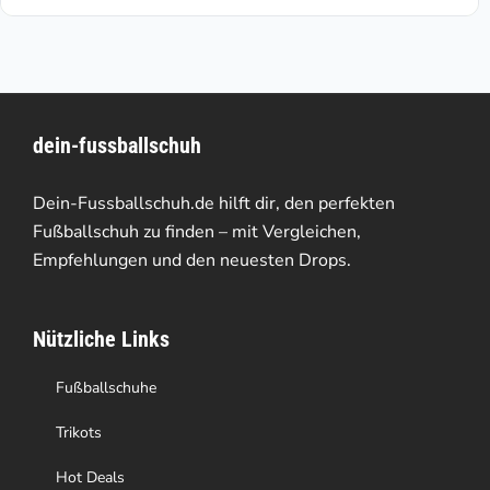
€105.35.
€199.95
weist
mehrere
Varianten
dein-fussballschuh
auf.
Die
Dein-Fussballschuh.de hilft dir, den perfekten
Optionen
Fußballschuh zu finden – mit Vergleichen,
Empfehlungen und den neuesten Drops.
können
auf
Nützliche Links
der
Produktseite
Fußballschuhe
gewählt
Trikots
werden
Hot Deals