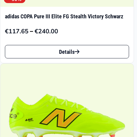
adidas COPA Pure III Elite FG Stealth Victory Schwarz
–
€
117.65
€
240.00
Preisspanne:
€117.65
Dieses
bis
Details
Produkt
€240.00
weist
mehrere
Varianten
auf.
Die
Optionen
können