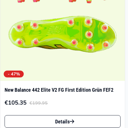
auf
der
Produktseite
gewählt
werden
- 47%
New Balance 442 Elite V2 FG First Edition Grün FEF2
€
105.35
€
199.95
Aktueller
Ursprünglicher
Preis
Preis
Dieses
ist:
war:
Details
Produkt