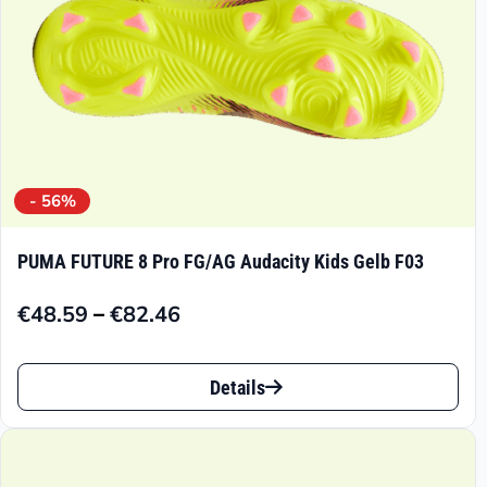
Produktseite
gewählt
werden
- 56%
PUMA FUTURE 8 Pro FG/AG Audacity Kids Gelb F03
–
€
48.59
€
82.46
Preisspanne:
€48.59
Dieses
bis
Details
Produkt
€82.46
weist
mehrere