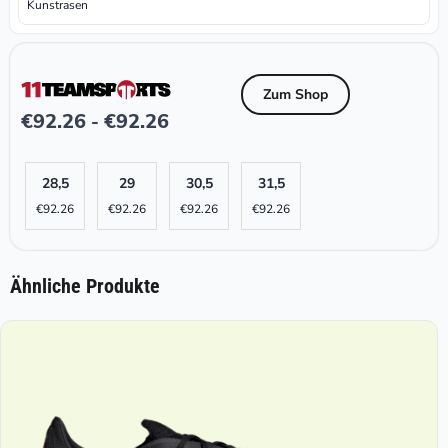
Kunstrasen
Zum Shop
€
92.26
€
92.26
-
28,5
29
30,5
31,5
€
92.26
€
92.26
€
92.26
€
92.26
Ähnliche Produkte