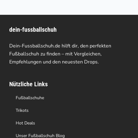
auf
mehrere
der
Varianten
Produktseite
dein-fussballschuh
auf.
gewählt
Die
Dein-Fussballschuh.de hilft dir, den perfekten
werden
Optionen
Fußballschuh zu finden – mit Vergleichen,
Empfehlungen und den neuesten Drops.
können
auf
Nützliche Links
der
Produktseite
Fußballschuhe
gewählt
Trikots
werden
Hot Deals
Unser Fußballschuh Blog