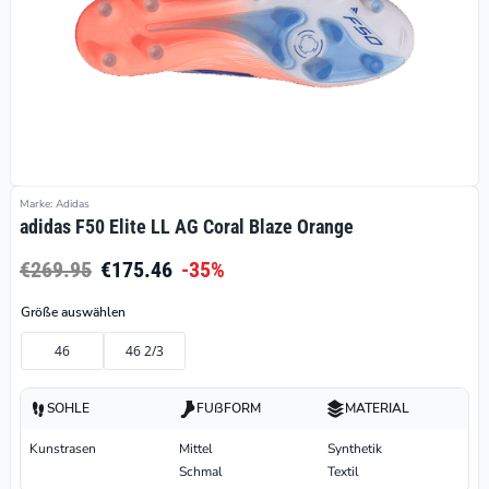
Marke: Adidas
adidas F50 Elite LL AG Coral Blaze Orange
€269.95
€175.46
-35%
Größe auswählen
46
46 2/3
SOHLE
FUßFORM
MATERIAL
Kunstrasen
Mittel
Synthetik
Schmal
Textil