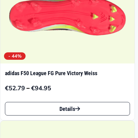
Produktseite
gewählt
werden
- 44%
adidas F50 League FG Pure Victory Weiss
–
€
52.79
€
94.95
Preisspanne:
€52.79
Dieses
bis
Details
Produkt
€94.95
weist
mehrere