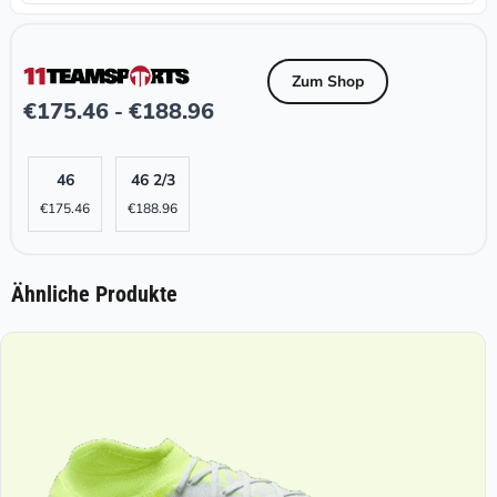
Zum Shop
€
175.46
€
188.96
-
46
46 2/3
€
175.46
€
188.96
Ähnliche Produkte