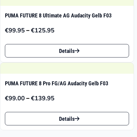
PUMA FUTURE 8 Ultimate AG Audacity Gelb F03
–
€
99.95
€
125.95
Preisspanne:
€99.95
Dieses
bis
Details
Produkt
€125.95
weist
mehrere
PUMA FUTURE 8 Pro FG/AG Audacity Gelb F03
Varianten
–
€
99.00
€
139.95
auf.
Preisspanne:
€99.00
Die
Dieses
bis
Details
Optionen
Produkt
€139.95
können
weist