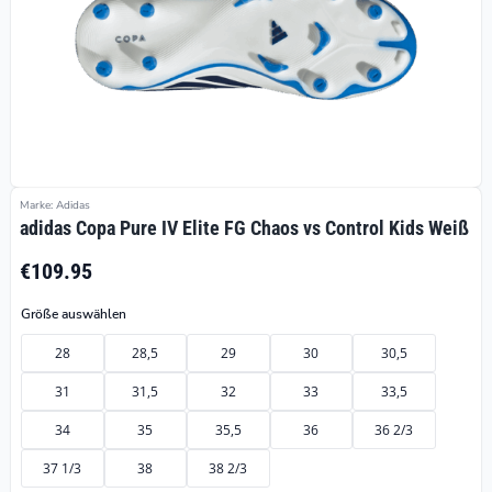
Marke: Adidas
adidas Copa Pure IV Elite FG Chaos vs Control Kids Weiß
€109.95
Größe auswählen
28
28,5
29
30
30,5
31
31,5
32
33
33,5
34
35
35,5
36
36 2/3
37 1/3
38
38 2/3