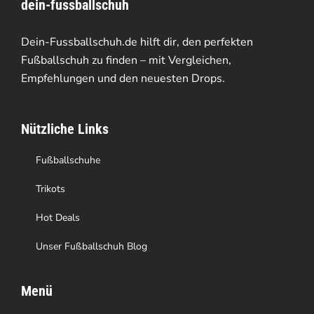
dein-fussballschuh
auf.
Die
Dein-Fussballschuh.de hilft dir, den perfekten
Optionen
Fußballschuh zu finden – mit Vergleichen,
Empfehlungen und den neuesten Drops.
können
auf
Nützliche Links
der
Produktseite
Fußballschuhe
gewählt
Trikots
werden
Hot Deals
Unser Fußballschuh Blog
Menü