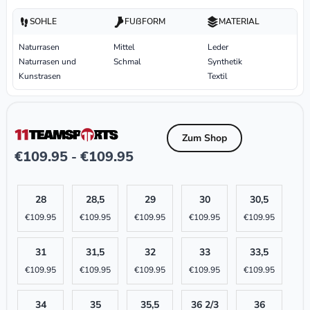
SOHLE
FUßFORM
MATERIAL
Naturrasen
Mittel
Leder
Naturrasen und
Schmal
Synthetik
Kunstrasen
Textil
Zum Shop
€
109.95
€
109.95
-
28
28,5
29
30
30,5
€
109.95
€
109.95
€
109.95
€
109.95
€
109.95
31
31,5
32
33
33,5
€
109.95
€
109.95
€
109.95
€
109.95
€
109.95
34
35
35,5
36 2/3
36