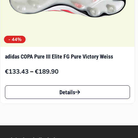
gewählt
werden
- 44%
adidas COPA Pure III Elite FG Pure Victory Weiss
–
€
133.43
€
189.90
Preisspanne:
€133.43
Dieses
bis
Details
Produkt
€189.90
weist
mehrere
Varianten