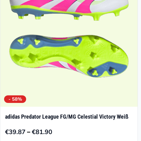
werden
Optionen
können
auf
der
Produktseite
gewählt
werden
- 58%
adidas Predator League FG/MG Celestial Victory Weiß
–
€
39.87
€
81.90
Preisspanne: