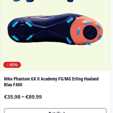
- 60%
Nike Phantom GX II Academy FG/MG Erling Haaland
Blau F400
–
€
35.98
€
89.99
Preisspanne:
€35.98
Dieses