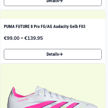
bis
Details
Produkt
€89.99
weist
mehrere
PUMA FUTURE 8 Pro FG/AG Audacity Gelb F03
Varianten
–
€
99.00
€
139.95
auf.
Preisspanne:
€99.00
Die
Dieses
bis
Details
Optionen
Produkt
€139.95
können
weist
auf
mehrere
der
Varianten
Produktseite
auf.
gewählt
Die