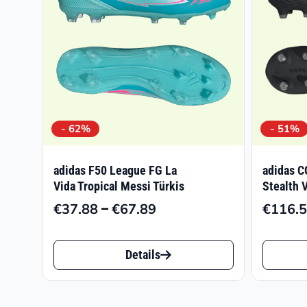
- 62%
- 51%
adidas F50 League FG La
adidas C
Vida Tropical Messi Türkis
Stealth 
–
€
37.88
€
67.89
€
116.
Preisspanne:
€37.88
Dieses
Dieses
bis
Details
Produkt
Produk
€67.89
weist
weist