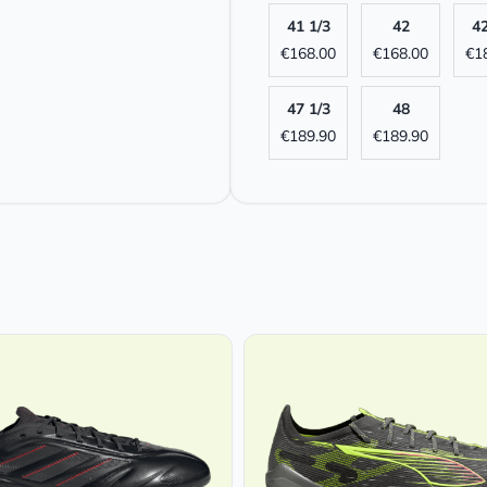
41 1/3
42
42
€
168.00
€
168.00
€
1
47 1/3
48
€
189.90
€
189.90