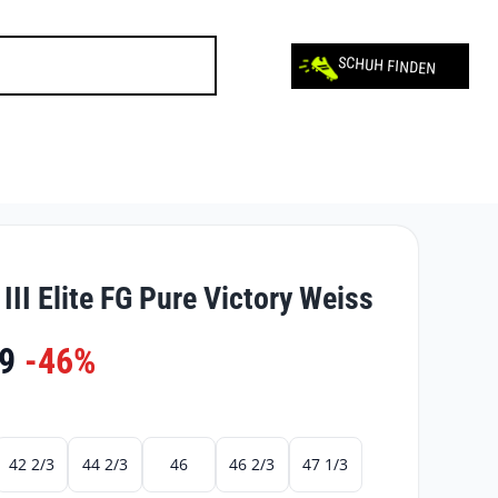
SCHUH FINDEN
II Elite FG Pure Victory Weiss
9
-46%
42 2/3
44 2/3
46
46 2/3
47 1/3