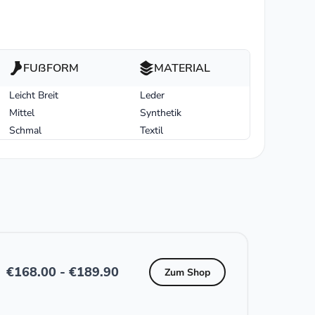
FUßFORM
MATERIAL
Leicht Breit
Leder
Mittel
Synthetik
Schmal
Textil
€
168.00
-
€
189.90
Zum Shop