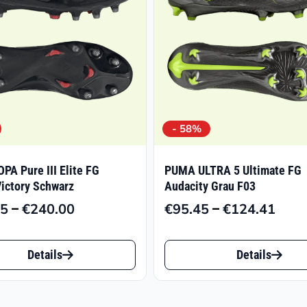
- 58%
OPA Pure III Elite FG
PUMA ULTRA 5 Ultimate FG
Victory Schwarz
Audacity Grau F03
–
–
55
€
240.00
€
95.45
€
124.41
Preisspanne:
Prei
€116.55
€95.
Dieses
bis
bis
Details
Details
t
Produkt
€240.00
€124
weist