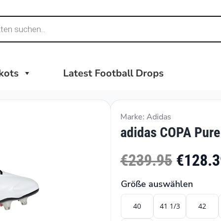
ikots
Latest Football Drops
Marke: Adidas
adidas COPA Pure I
€239.95
€128.3
Größe auswählen
40
41 1/3
42