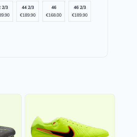
 2/3
44 2/3
46
46 2/3
89.90
€
189.90
€
168.00
€
189.90