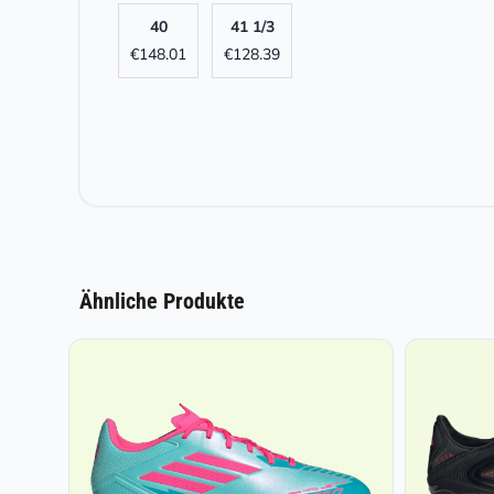
40
41 1/3
€
148.01
€
128.39
Ähnliche Produkte