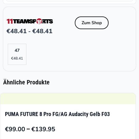
Zum Shop
€
48.41
€
48.41
-
47
€
48.41
Ähnliche Produkte
PUMA FUTURE 8 Pro FG/AG Audacity Gelb F03
–
€
99.00
€
139.95
Preisspanne: