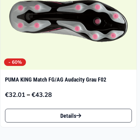
der
Produktseite
gewählt
werden
- 60%
PUMA KING Match FG/AG Audacity Grau F02
–
€
32.01
€
43.28
Preisspanne:
€32.01
Dieses
bis
Details
Produkt
€43.28
weist