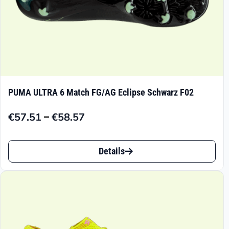
werden
PUMA ULTRA 6 Match FG/AG Eclipse Schwarz F02
–
€
57.51
€
58.57
Preisspanne:
€57.51
Dieses
bis
Details
Produkt
€58.57
weist
mehrere
Varianten