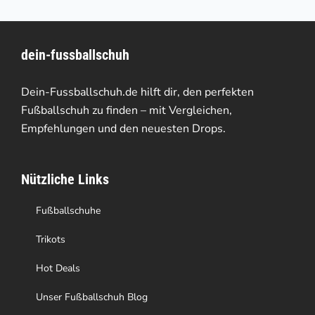
mehrere
Varianten
dein-fussballschuh
auf.
Die
Dein-Fussballschuh.de hilft dir, den perfekten
Optionen
Fußballschuh zu finden – mit Vergleichen,
Empfehlungen und den neuesten Drops.
können
auf
Nützliche Links
der
Produktseite
Fußballschuhe
gewählt
Trikots
werden
Hot Deals
Unser Fußballschuh Blog