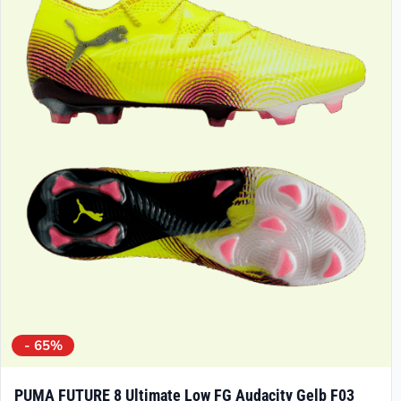
auf.
Die
Optionen
können
auf
der
Produktseite
gewählt
werden
- 65%
PUMA FUTURE 8 Ultimate Low FG Audacity Gelb F03