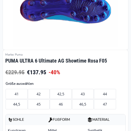
Marke: Puma
PUMA ULTRA 6 Ultimate AG Showtime Rosa F05
€229.95
€137.95
-40%
Größe auswählen
41
42
42,5
43
44
44,5
45
46
46,5
47
SOHLE
FUßFORM
MATERIAL
Kunstrasen
Mittel
Synthetik