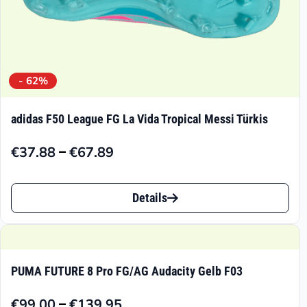
werden
- 62%
adidas F50 League FG La Vida Tropical Messi Türkis
–
€
37.88
€
67.89
Preisspanne:
€37.88
Dieses
bis
Details
Produkt
€67.89
weist
mehrere
PUMA FUTURE 8 Pro FG/AG Audacity Gelb F03
Varianten
–
€
99.00
€
139.95