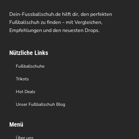
gewählt
Die
Dein-Fussballschuh.de hilft dir, den perfekten
werden
Optionen
Fußballschuh zu finden – mit Vergleichen,
Empfehlungen und den neuesten Drops.
können
auf
Nützliche Links
der
Produktseite
Fußballschuhe
gewählt
Trikots
werden
Hot Deals
Unser Fußballschuh Blog
Menü
Über uns