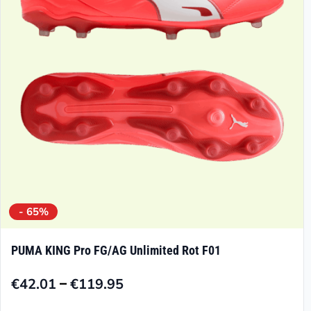
- 65%
PUMA KING Pro FG/AG Unlimited Rot F01
–
€
42.01
€
119.95
Preisspanne:
€42.01