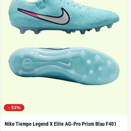
Die
Optionen
können
auf
der
Produktseite
gewählt
werden
- 53%
Nike Tiempo Legend X Elite AG-Pro Prism Blau F401