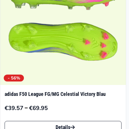
- 56%
adidas F50 League FG/MG Celestial Victory Blau
–
€
39.57
€
69.95
Preisspanne:
€39.57
Dieses
bis
Details