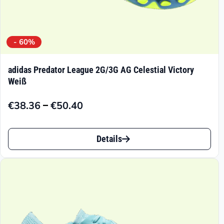
- 60%
adidas Predator League 2G/3G AG Celestial Victory
Weiß
–
€
38.36
€
50.40
Preisspanne:
€38.36
Dieses
bis
Details
Produkt
€50.40
weist
mehrere
Varianten
auf.