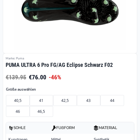
Marke: Puma
PUMA ULTRA 6 Pro FG/AG Eclipse Schwarz F02
€139.95
€76.00
-46%
Größe auswählen
40,5
41
42,5
43
44
46
46,5
SOHLE
FUßFORM
MATERIAL
Kunstrasen
Mittel
Synthetik