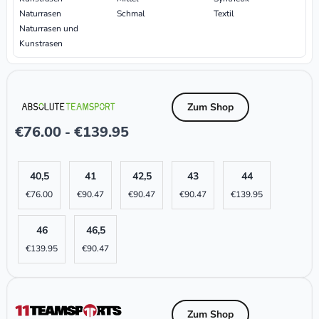
Naturrasen
Schmal
Textil
Naturrasen und
Kunstrasen
Zum Shop
€
76.00
€
139.95
-
40,5
41
42,5
43
44
€
76.00
€
90.47
€
90.47
€
90.47
€
139.95
46
46,5
€
139.95
€
90.47
Zum Shop