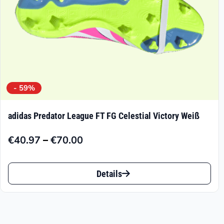
Produktseite
gewählt
werden
- 59%
adidas Predator League FT FG Celestial Victory Weiß
–
€
40.97
€
70.00
Preisspanne:
€40.97
Dieses
bis
Details
Produkt
€70.00
weist
mehrere