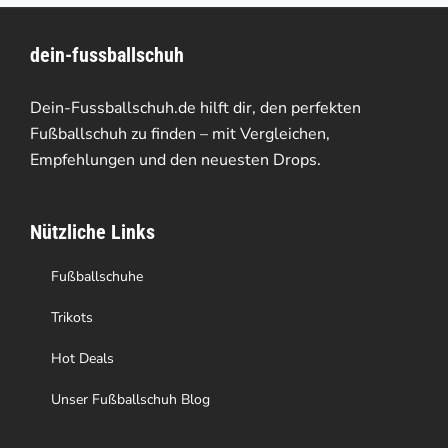
Varianten
dein-fussballschuh
auf.
Die
Dein-Fussballschuh.de hilft dir, den perfekten
Optionen
Fußballschuh zu finden – mit Vergleichen,
Empfehlungen und den neuesten Drops.
können
auf
Nützliche Links
der
Produktseite
Fußballschuhe
gewählt
Trikots
werden
Hot Deals
Unser Fußballschuh Blog