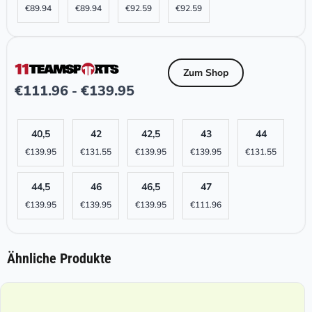
€
89.94
€
89.94
€
92.59
€
92.59
Zum Shop
€
111.96
€
139.95
-
40,5
42
42,5
43
44
€
139.95
€
131.55
€
139.95
€
139.95
€
131.55
44,5
46
46,5
47
€
139.95
€
139.95
€
139.95
€
111.96
Ähnliche Produkte