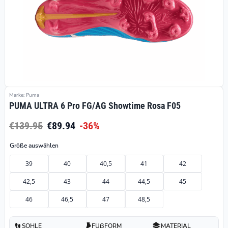
Marke: Puma
PUMA ULTRA 6 Pro FG/AG Showtime Rosa F05
€139.95
€89.94
-36%
Größe auswählen
39
40
40,5
41
42
42,5
43
44
44,5
45
46
46,5
47
48,5
SOHLE
FUßFORM
MATERIAL