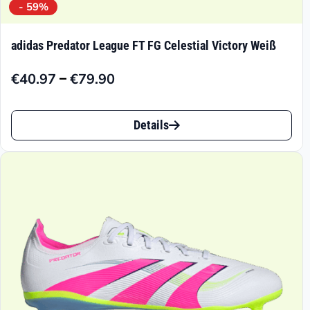
- 59%
adidas Predator League FT FG Celestial Victory Weiß
–
€
40.97
€
79.90
Preisspanne:
€40.97
Dieses
bis
Details
Produkt
€79.90
weist
mehrere
Varianten
auf.
Die
Optionen