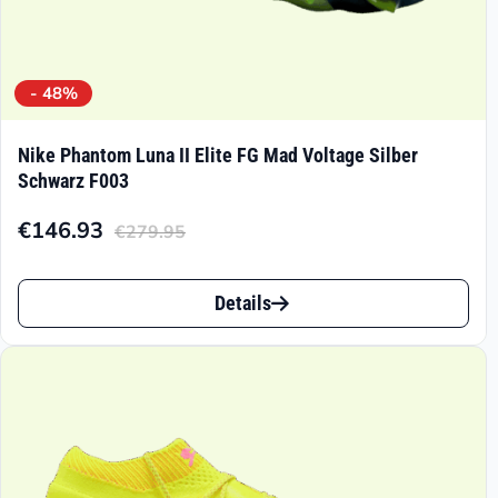
- 48%
Nike Phantom Luna II Elite FG Mad Voltage Silber
Schwarz F003
€
146.93
€
279.95
Aktueller
Ursprünglicher
Preis
Preis
Dieses
ist:
war:
Details
Produkt
€146.93.
€279.95
weist
mehrere
Varianten
auf.