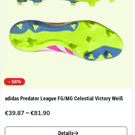
können
auf
der
Produktseite
gewählt
werden
- 58%
adidas Predator League FG/MG Celestial Victory Weiß
–
€
39.87
€
81.90
Preisspanne:
€39.87
Dieses
bis
Details