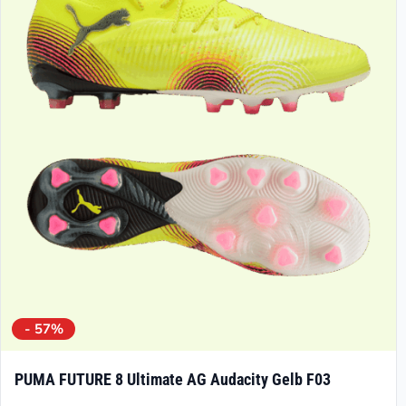
Die
Optionen
können
auf
der
Produktseite
gewählt
werden
- 57%
PUMA FUTURE 8 Ultimate AG Audacity Gelb F03