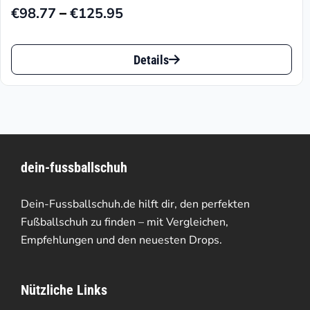
–
€
98.77
€
125.95
Preisspanne:
€98.77
Dieses
bis
Details
Produkt
€125.95
weist
mehrere
Varianten
dein-fussballschuh
auf.
Die
Dein-Fussballschuh.de hilft dir, den perfekten
Optionen
Fußballschuh zu finden – mit Vergleichen,
Empfehlungen und den neuesten Drops.
können
auf
Nützliche Links
der