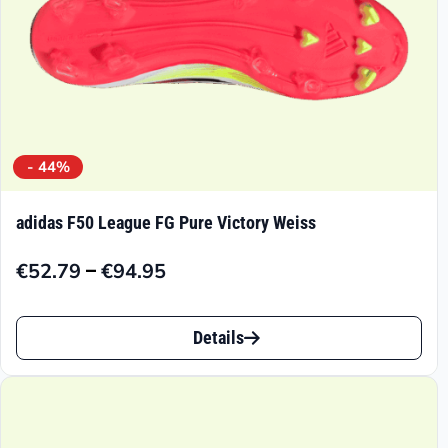
- 44%
adidas F50 League FG Pure Victory Weiss
–
€
52.79
€
94.95
Preisspanne:
€52.79
Dieses
bis
Details
Produkt
€94.95
weist
mehrere