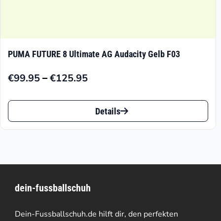
PUMA FUTURE 8 Ultimate AG Audacity Gelb F03
–
€
99.95
€
125.95
Preisspanne:
€99.95
Dieses
bis
Details
Produkt
€125.95
weist
mehrere
Varianten
dein-fussballschuh
auf.
Die
Dein-Fussballschuh.de hilft dir, den perfekten