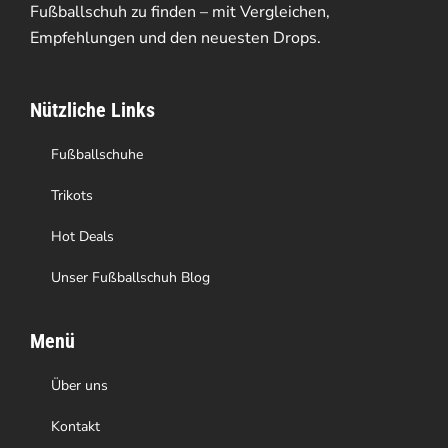
Optionen
Fußballschuh zu finden – mit Vergleichen,
Empfehlungen und den neuesten Drops.
können
auf
Nützliche Links
der
Produktseite
Fußballschuhe
gewählt
Trikots
werden
Hot Deals
Unser Fußballschuh Blog
Menü
Über uns
Kontakt