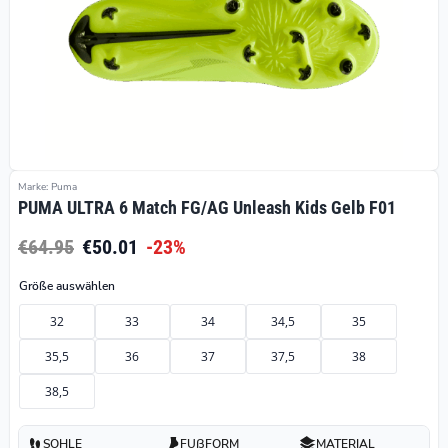
Marke: Puma
PUMA ULTRA 6 Match FG/AG Unleash Kids Gelb F01
€64.95
€50.01
-23%
Größe auswählen
32
33
34
34,5
35
35,5
36
37
37,5
38
38,5
SOHLE
FUßFORM
MATERIAL