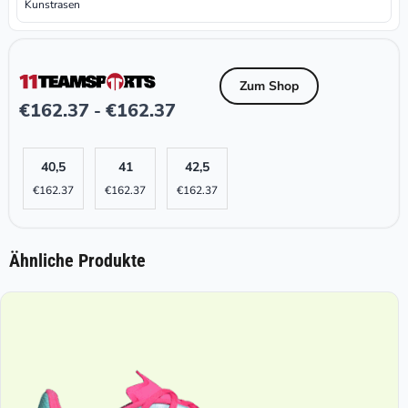
Kunstrasen
Zum Shop
€
162.37
€
162.37
-
40,5
41
42,5
€
162.37
€
162.37
€
162.37
Ähnliche Produkte