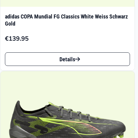
adidas COPA Mundial FG Classics White Weiss Schwarz
Gold
€
139.95
Dieses
Details
Produkt
weist
mehrere
Varianten
auf.
Die
Optionen