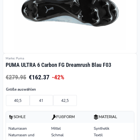
Marke: Puma
PUMA ULTRA 6 Carbon FG Dreamrush Blau F03
€279.95
€162.37
-42%
Größe auswählen
40,5
41
42,5
SOHLE
FUßFORM
MATERIAL
Naturrasen
Mittel
Synthetik
Naturrasen und
Schmal
Textil