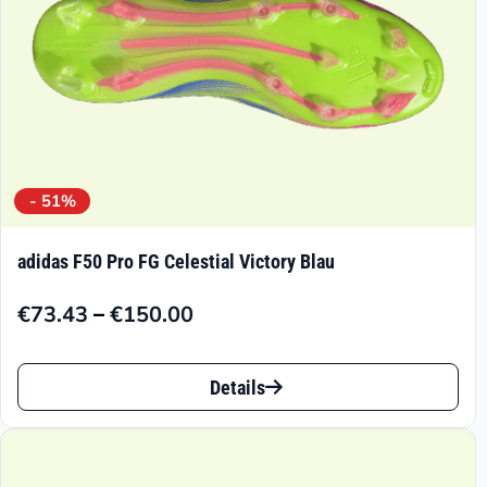
Produktseite
gewählt
werden
- 51%
adidas F50 Pro FG Celestial Victory Blau
–
€
73.43
€
150.00
Preisspanne:
€73.43
Dieses
bis
Details
Produkt
€150.00
weist
mehrere