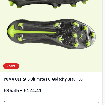
können
auf
der
Produktseite
gewählt
werden
- 58%
PUMA ULTRA 5 Ultimate FG Audacity Grau F03
–
€
95.45
€
124.41
Preisspanne:
€95.45
Dieses