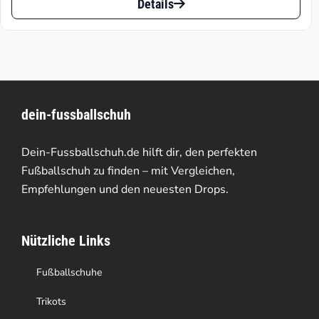
bis
Details
Produkt
€124.41
weist
mehrere
Varianten
dein-fussballschuh
auf.
Die
Dein-Fussballschuh.de hilft dir, den perfekten
Optionen
Fußballschuh zu finden – mit Vergleichen,
Empfehlungen und den neuesten Drops.
können
auf
Nützliche Links
der
Produktseite
Fußballschuhe
gewählt
Trikots