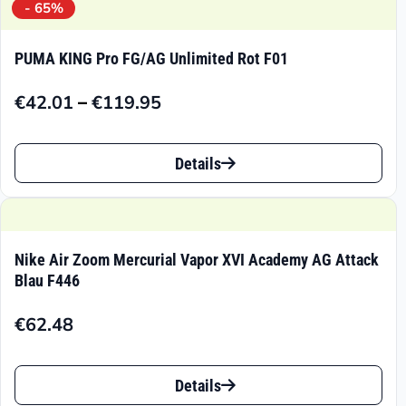
- 65%
PUMA KING Pro FG/AG Unlimited Rot F01
–
€
42.01
€
119.95
Preisspanne:
€42.01
Dieses
bis
Details
Produkt
€119.95
weist
mehrere
Nike Air Zoom Mercurial Vapor XVI Academy AG Attack
Varianten
Blau F446
auf.
€
62.48
Die
Dieses
Optionen
Details
Produkt
können