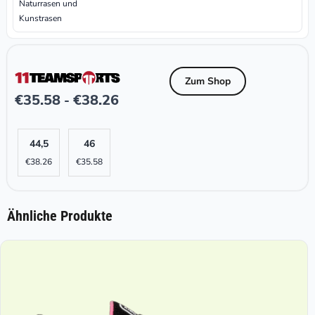
Naturrasen und
Kunstrasen
Zum Shop
€
35.58
€
38.26
-
44,5
46
€
38.26
€
35.58
Ähnliche Produkte