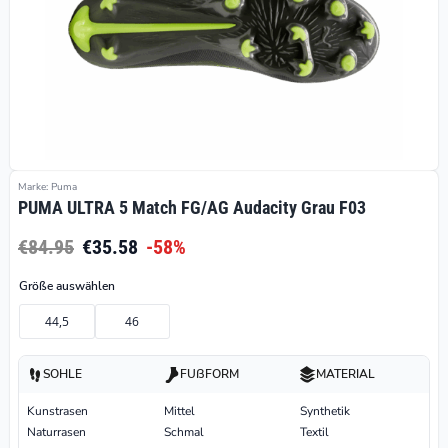
Marke: Puma
PUMA ULTRA 5 Match FG/AG Audacity Grau F03
€84.95
€35.58
-58%
Größe auswählen
44,5
46
SOHLE
FUßFORM
MATERIAL
Kunstrasen
Mittel
Synthetik
Naturrasen
Schmal
Textil