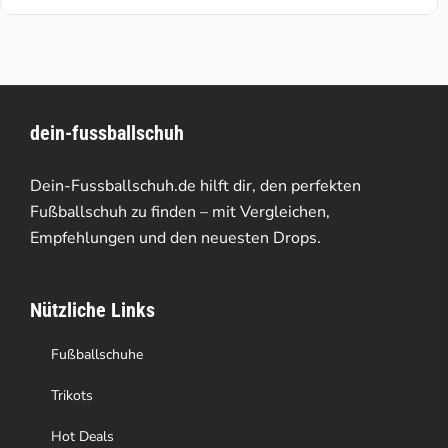
weist
auf
mehrere
der
Varianten
Produktseite
dein-fussballschuh
auf.
gewählt
Die
werden
Dein-Fussballschuh.de hilft dir, den perfekten
Optionen
Fußballschuh zu finden – mit Vergleichen,
Empfehlungen und den neuesten Drops.
können
auf
Nützliche Links
der
Produktseite
Fußballschuhe
gewählt
Trikots
werden
Hot Deals