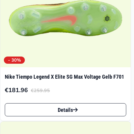
der
Produktseite
gewählt
werden
- 30%
Nike Tiempo Legend X Elite SG Max Voltage Gelb F701
€
181.96
€
259.95
Aktueller
Ursprünglicher
Preis
Preis
Dieses
ist:
war:
Details
Produkt
€181.96.
€259.95
weist