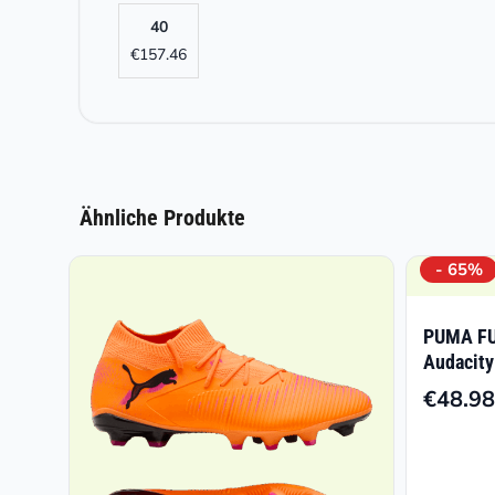
40
€
157.46
Ähnliche Produkte
- 65%
PUMA FU
Audacity
€
48.98