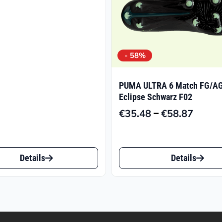
€139.95
- 58%
PUMA ULTRA 6 Match FG/A
Eclipse Schwarz F02
–
€
35.48
€
58.87
Preiss
€35.4
bis
Dieses
€58.8
Details
Details
t
Produkt
weist
e
mehrere
ten
Varianten