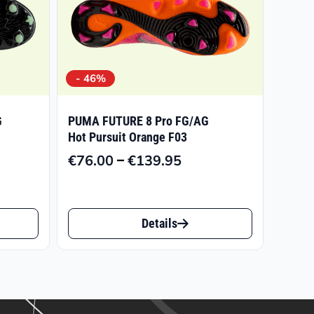
- 46%
G
PUMA FUTURE 8 Pro FG/AG
Hot Pursuit Orange F03
–
€
76.00
€
139.95
panne:
Preisspanne:
8
€76.00
bis
Dieses
7
€139.95
Details
Produkt
weist
mehrere
Varianten