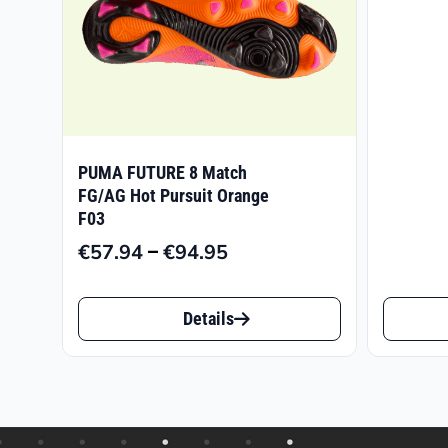
PUMA FUTURE 8 Match
FG/AG Hot Pursuit Orange
F03
–
€
57.94
€
94.95
Preisspanne:
€57.94
Dieses
Dieses
bis
Details
Produkt
Produk
€94.95
weist
weist
mehrere
mehrer
Varianten
Varian