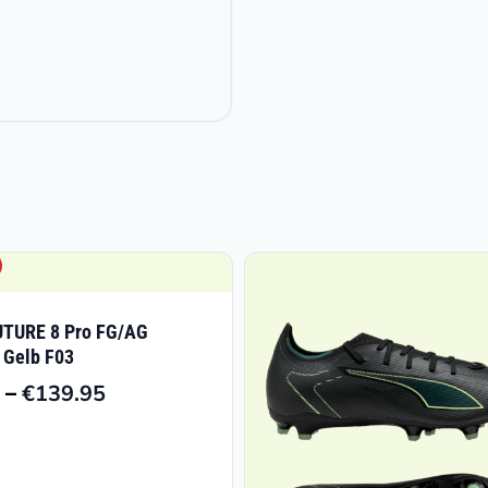
TURE 8 Pro FG/AG
 Gelb F03
–
€
139.95
Preisspanne:
€48.98
bis