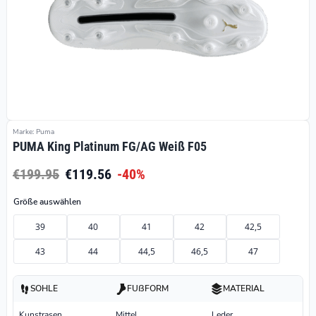
Marke: Puma
PUMA King Platinum FG/AG Weiß F05
€199.95
€119.56
-40%
Größe auswählen
39
40
41
42
42,5
43
44
44,5
46,5
47
SOHLE
FUßFORM
MATERIAL
Kunstrasen
Mittel
Leder