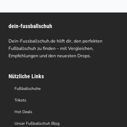
mehrere
Varianten
dein-fussballschuh
auf.
Die
Dein-Fussballschuh.de hilft dir, den perfekten
Optionen
Fußballschuh zu finden – mit Vergleichen,
Empfehlungen und den neuesten Drops.
können
auf
Nützliche Links
der
Produktseite
Fußballschuhe
gewählt
Trikots
werden
Hot Deals
Unser Fußballschuh Blog