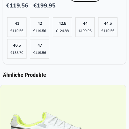
€
119.56
€
199.95
-
41
42
42,5
44
44,5
€
119.56
€
119.56
€
124.88
€
199.95
€
119.56
46,5
47
€
138.70
€
119.56
Ähnliche Produkte