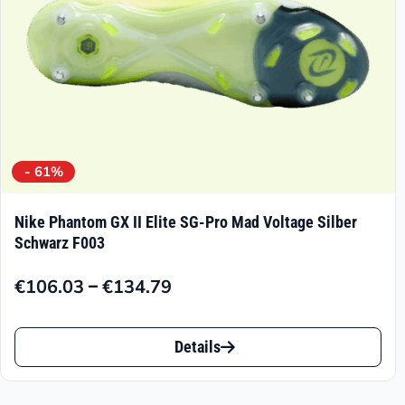
Produktseite
gewählt
werden
- 61%
Nike Phantom GX II Elite SG-Pro Mad Voltage Silber
Schwarz F003
–
€
106.03
€
134.79
Preisspanne:
€106.03
Dieses
bis
Details
Produkt
€134.79
weist