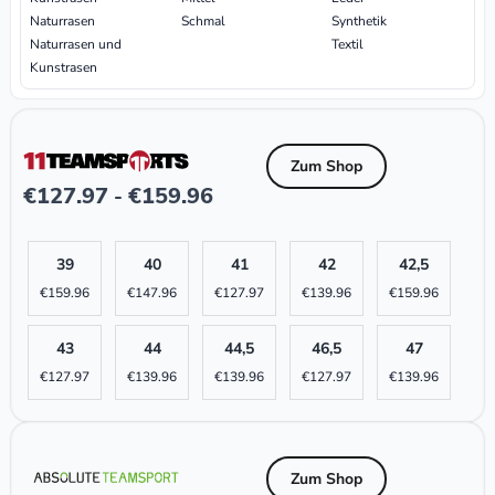
Naturrasen
Schmal
Synthetik
Naturrasen und
Textil
Kunstrasen
Zum Shop
€
127.97
€
159.96
-
39
40
41
42
42,5
€
159.96
€
147.96
€
127.97
€
139.96
€
159.96
43
44
44,5
46,5
47
€
127.97
€
139.96
€
139.96
€
127.97
€
139.96
Zum Shop