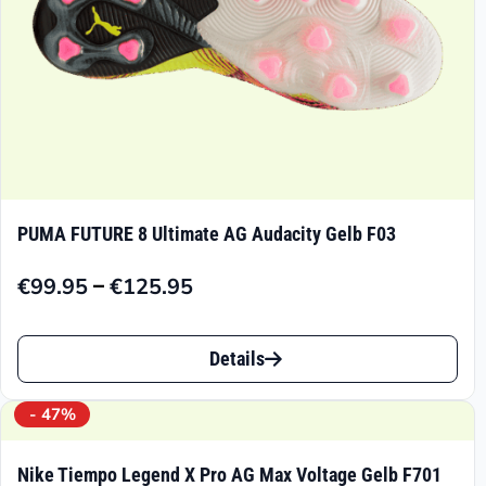
gewählt
werden
PUMA FUTURE 8 Ultimate AG Audacity Gelb F03
–
€
99.95
€
125.95
Preisspanne:
€99.95
Dieses
bis
Details
Produkt
€125.95
weist
- 47%
mehrere
Nike Tiempo Legend X Pro AG Max Voltage Gelb F701