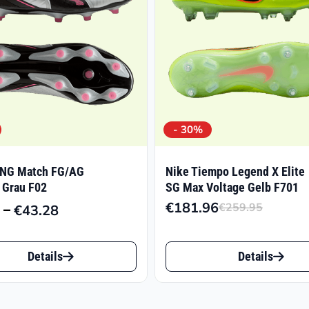
- 30%
NG Match FG/AG
Nike Tiempo Legend X Elite
 Grau F02
SG Max Voltage Gelb F701
€
181.96
–
€
259.95
€
43.28
Ursprü
Aktuel
Preisspanne:
Preis
Preis
€32.01
Dieses
war:
ist:
bis
Details
Details
t
Produkt
€259.9
€181.9
€43.28
weist