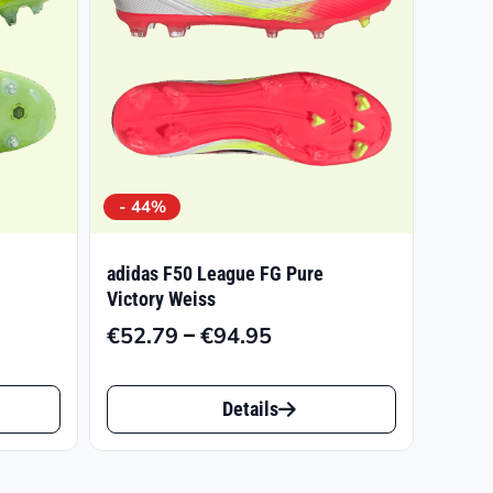
- 44%
adidas F50 League FG Pure
Victory Weiss
–
€
52.79
€
94.95
nglicher
ler
Preisspanne:
€52.79
Dieses
bis
Details
Produkt
5
6.
€94.95
weist