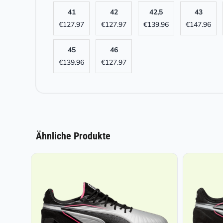
41
42
42,5
43
€
127.97
€
127.97
€
139.96
€
147.96
45
46
€
139.96
€
127.97
Ähnliche Produkte