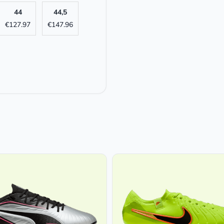
44
44,5
€
127.97
€
147.96