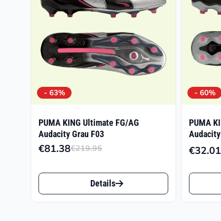
- 63%
- 60%
PUMA KING Ultimate FG/AG
PUMA KI
Audacity Grau F03
Audacity
€
81.38
€
219.95
€
32.01
Ursprünglicher
Aktueller
Preis
Preis
Dieses
Dieses
war:
ist:
Details
Produkt
Produk
€219.95
€81.38.
weist
weist